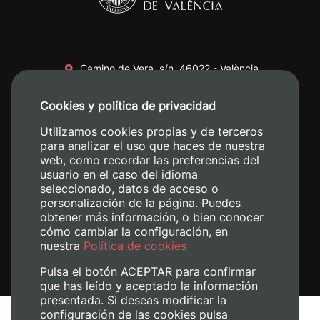
Camino de Vera, s/n. 46022 - València
+34 96 387 70 00
Cookies y política de privacidad
+34 620 04 00 50
Utilizamos cookies propias y de terceros
para analizar el uso que haces de nuestra
web, como recordar las preferencias del
usuario en el caso del idioma
seleccionado, datos de acceso o
personalización de la página. Puedes
obtener más información, o bien conocer
cómo cambiar la configuración, en
nuestra
Política de cookies
Pulsa el botón ACEPTAR para confirmar
que has leído y aceptado la información
presentada. Si deseas modificar la
configuración de las cookies pulsa