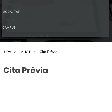
Espanyol – C1
MODALITAT
Presencial
CAMPUS
UPV Campus de Gandia (València)
UPV
MUCT
Cita Prèvia
Cita Prèvia