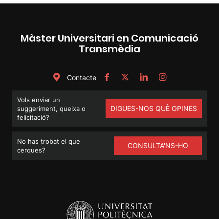
Màster Universitari en Comunicació
Transmèdia
Contacte
Vols enviar un
DIGUES-NOS QUÈ OPINES
suggeriment, queixa o
felicitació?
No has trobat el que
CONSULTA'NS-HO
cerques?