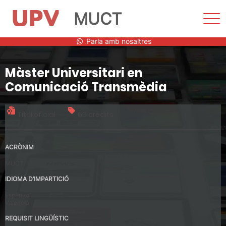
MUCT
Most
men
Vés
Parla amb nosaltres
al
contingut
Màster Universitari en
Comunicació Transmèdia
Títol oficial
60 crèdits
ACRÒNIM
MUCT
IDIOMA D’IMPARTICIÓ
Espanyol
Valencià
REQUISIT LINGÜÍSTIC