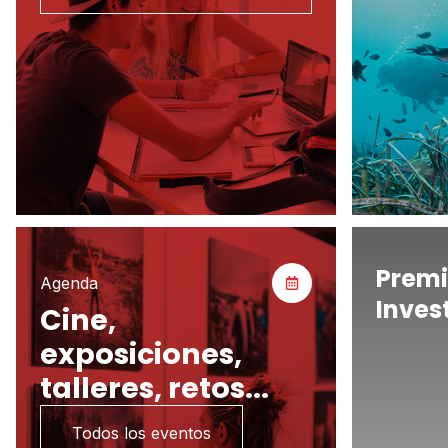
Premi
Agenda
Inves
Cine,
exposiciones,
talleres, retos...
Todos los eventos