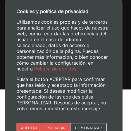
+34 96 387 70 00
Cookies y política de privacidad
+34 620 04 00 50
Utilizamos cookies propias y de terceros
para analizar el uso que haces de nuestra
web, como recordar las preferencias del
usuario en el caso del idioma
seleccionado, datos de acceso o
personalización de la página. Puedes
obtener más información, o bien conocer
cómo cambiar la configuración, en
nuestra
Política de cookies
Pulsa el botón ACEPTAR para confirmar
que has leído y aceptado la información
presentada. Si deseas modificar la
configuración de las cookies pulsa
Aviso legal
PERSONALIZAR. Después de aceptar, no
Política de cookies
volveremos a mostrarte este mensaje.
Política de privacidad
Gestionar cookies
Esenciales
ACEPTAR
RECHAZAR
PERSONALIZAR