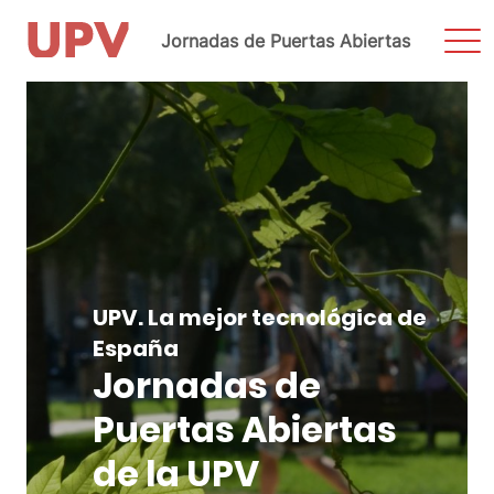
Most
Jornadas de Puertas Abiertas
men
Saltar
al
contenido
UPV. La mejor tecnológica de
España
Jornadas de
Puertas Abiertas
de la UPV