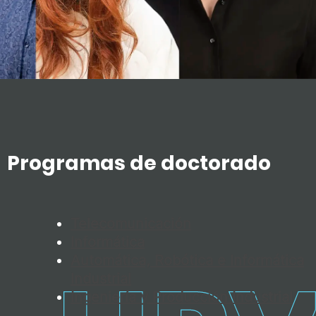
Programas de doctorado
Telecomunicación
Informática
Automática, Robótica e Informática
Industrial
Ingeniería y Producción Industrial