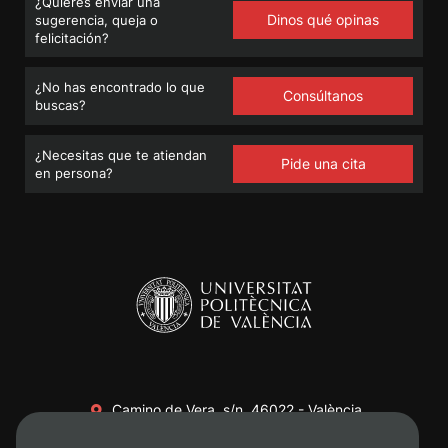
¿Quieres enviar una
Dinos qué opinas
sugerencia, queja o
felicitación?
¿No has encontrado lo que
Consúltanos
buscas?
¿Necesitas que te atiendan
Pide una cita
en persona?
Camino de Vera, s/n. 46022 - València
+34 96 387 70 00