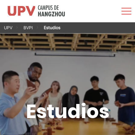
Most
men
Saltar
UPV
BVPI
Estudios
al
contenido
Estudios