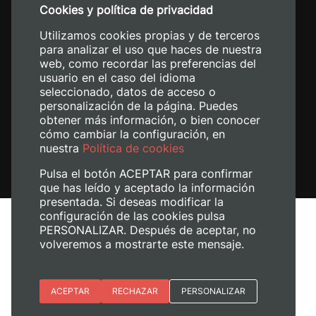
Cookies y política de privacidad
+34 620 04 00 50
Utilizamos cookies propias y de terceros
para analizar el uso que haces de nuestra
web, como recordar las preferencias del
usuario en el caso del idioma
seleccionado, datos de acceso o
personalización de la página. Puedes
obtener más información, o bien conocer
cómo cambiar la configuración, en
nuestra
Política de cookies
Pulsa el botón ACEPTAR para confirmar
que has leído y aceptado la información
presentada. Si deseas modificar la
configuración de las cookies pulsa
Aviso legal
PERSONALIZAR. Después de aceptar, no
volveremos a mostrarte este mensaje.
Política de cookies
Política de privacidad
Gestionar cookies
Esenciales
ACEPTAR
RECHAZAR
PERSONALIZAR
© 2026
Universitat Politècnica de València
Preferencias del sitio (idioma)