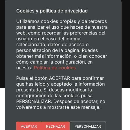
+34 96 387 70 00
Cookies y política de privacidad
+34 620 04 00 50
Utilizamos cookies propias y de terceros
para analizar el uso que haces de nuestra
web, como recordar las preferencias del
usuario en el caso del idioma
seleccionado, datos de acceso o
personalización de la página. Puedes
obtener más información, o bien conocer
cómo cambiar la configuración, en
nuestra
Política de cookies
Pulsa el botón ACEPTAR para confirmar
que has leído y aceptado la información
presentada. Si deseas modificar la
configuración de las cookies pulsa
Aviso legal
PERSONALIZAR. Después de aceptar, no
Política de cookies
volveremos a mostrarte este mensaje.
Política de privacidad
Gestionar cookies
Esenciales
ACEPTAR
RECHAZAR
PERSONALIZAR