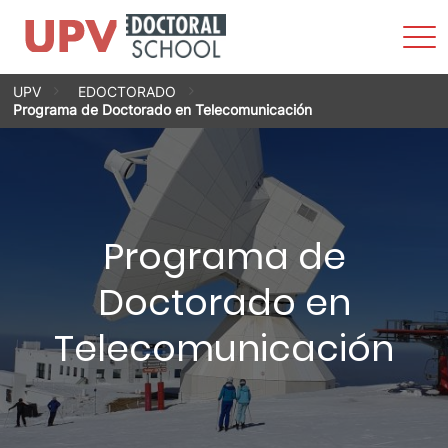
Most
men
Saltar
UPV
EDOCTORADO
al
Programa de Doctorado en Telecomunicación
contenido
Programa de
Doctorado en
Telecomunicación