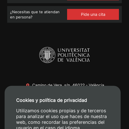
¿Necesitas que te atiendan
Pide una cita
en persona?
Camino de Vera, s/n. 46022 - València
+34 96 387 70 00
Cookies y política de privacidad
+34 620 04 00 50
Utilizamos cookies propias y de terceros
para analizar el uso que haces de nuestra
web, como recordar las preferencias del
usuario en el caso del idioma