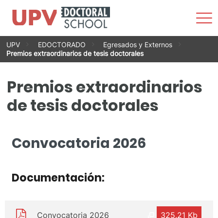
Most
men
Saltar
UPV
EDOCTORADO
Egresados y Externos
al
Premios extraordinarios de tesis doctorales
contenido
Premios extraordinarios
de tesis doctorales
Convocatoria 2026
Documentación:
Convocatoria 2026
325.21 Kb