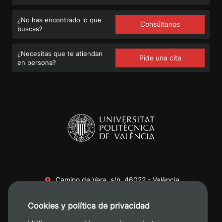
¿No has encontrado lo que
Consúltanos
buscas?
¿Necesitas que te atiendan
Pide una cita
en persona?
Camino de Vera, s/n. 46022 - València
+34 96 387 70 00
Cookies y política de privacidad
+34 620 04 00 50