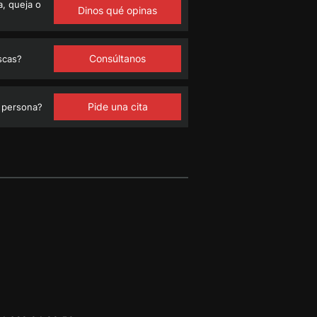
, queja o
Dinos qué opinas
Consúltanos
scas?
Pide una cita
 persona?