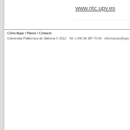
www.ntc.upv.es
Cómo llegar
I
Planos
I
Contacto
Universitat Politècnica de València © 2012 · Tel. (+34) 96 387 70 00 ·
informacion@upv.