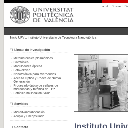
a
·
A
I
Buscar
I
Di
Inicio UPV
::
Instituto Universitario de Tecnología Nanofotónica
Líneas de investigación
Metamateriales plasmónicos
Biofotónica
Moduladores ópticos
Fotovoltaica
Nanofotónica para Microondas
Acceso Óptico y Redes de Nueva
Generación
Procesado óptico de señales de
microondas y fotónica de THz
Fotónica no lineal en Silicio
Servicios
Micro/Nanofabricación
Acoplo y Encapsulado
Instituto Uni
Contacto