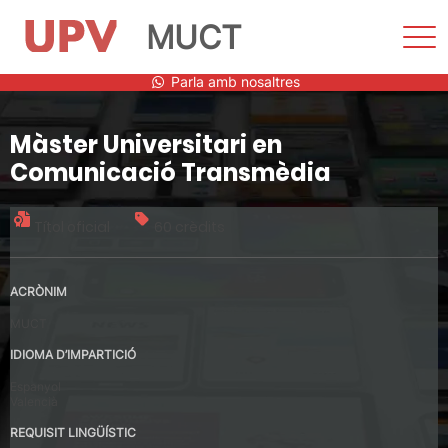
MUCT
Most
men
Vés
Parla amb nosaltres
al
contingut
Màster Universitari en
Comunicació Transmèdia
Títol oficial
60 crèdits
ACRÒNIM
MUCT
IDIOMA D’IMPARTICIÓ
Espanyol
Valencià
REQUISIT LINGÜÍSTIC