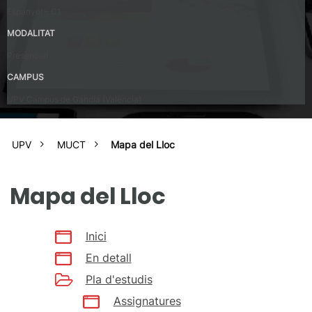
Espanyol – C1
MODALITAT
Presencial
CAMPUS
UPV Campus de Gandia (València)
UPV
MUCT
Mapa del Lloc
Mapa del Lloc
Inici
En detall
Pla d'estudis
Assignatures