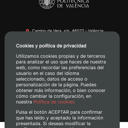
Camino de Vera, s/n. 46022 - València
+34 96 387 70 00
Cookies y política de privacidad
+34 620 04 00 50
Utilizamos cookies propias y de terceros
para analizar el uso que haces de nuestra
web, como recordar las preferencias del
usuario en el caso del idioma
seleccionado, datos de acceso o
personalización de la página. Puedes
obtener más información, o bien conocer
cómo cambiar la configuración, en
nuestra
Política de cookies
Pulsa el botón ACEPTAR para confirmar
que has leído y aceptado la información
presentada. Si deseas modificar la