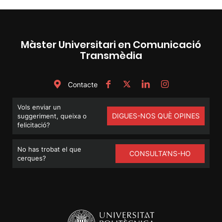
Màster Universitari en Comunicació
Transmèdia
Contacte
Vols enviar un
DIGUES-NOS QUÈ OPINES
suggeriment, queixa o
felicitació?
No has trobat el que
CONSULTA'NS-HO
cerques?