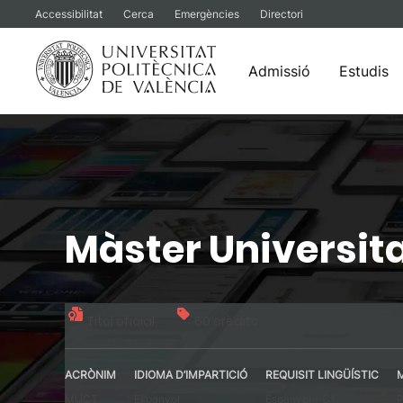
Accessibilitat
Cerca
Emergències
Directori
Admissió
Estudis
Vés
al
contingut
Màster Universit
Títol oficial
60 crèdits
ACRÒNIM
IDIOMA D’IMPARTICIÓ
REQUISIT LINGÜÍSTIC
MUCT
Espanyol
Espanyol – C1
P