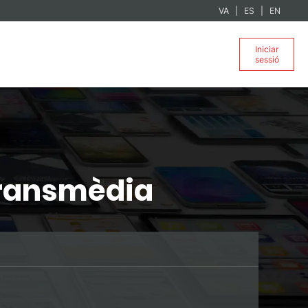
VA
ES
EN
Iniciar
sessió
Transmèdia