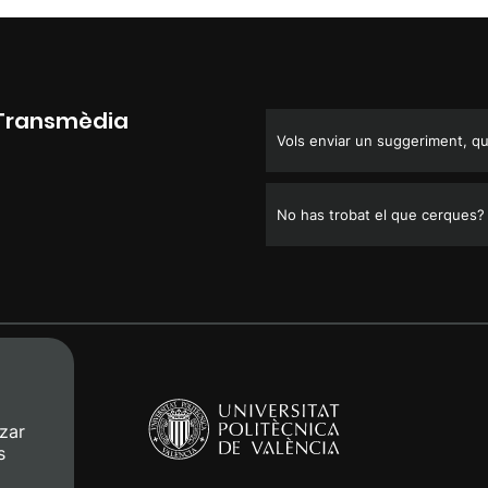
 Transmèdia
Vols enviar un suggeriment, que
No has trobat el que cerques?
zar
s