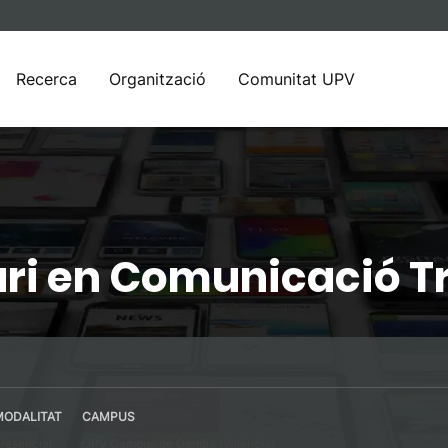
Recerca
Organització
Comunitat UPV
ari en Comunicació 
MODALITAT
CAMPUS
resencial
UPV Campus de Gandia (València)