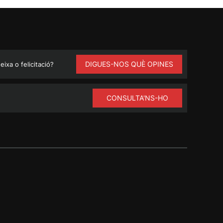
DIGUES-NOS QUÈ OPINES
ixa o felicitació?
CONSULTA'NS-HO