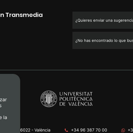
ión Transmedia
¿Quieres enviar una sugerencia,
¿No has encontrado lo que bu
zar
s
e la
era, s/n. 46022 - València
+34 96 387 70 00
+3