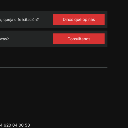
Dinos qué opinas
 queja o felicitación?
Consúltanos
scas?
4 620 04 00 50