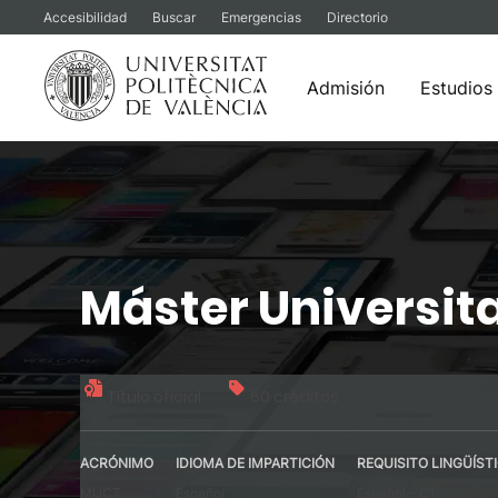
Accesibilidad
Buscar
Emergencias
Directorio
Admisión
Estudios
Saltar
al
contenido
Máster Universit
Título oficial
60 créditos
ACRÓNIMO
IDIOMA DE IMPARTICIÓN
REQUISITO LINGÜÍST
MUCT
Español
Español – C1