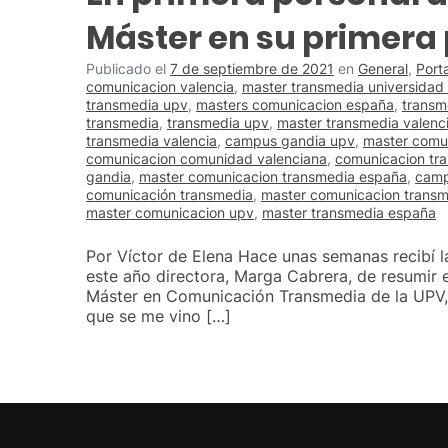
Máster en su primera
Publicado el
7 de septiembre de 2021
en
General
,
Port
comunicacion valencia
,
master transmedia universidad 
transmedia upv
,
masters comunicacion españa
,
transm
transmedia
,
transmedia upv
,
master transmedia valenc
transmedia valencia
,
campus gandia upv
,
master comun
comunicacion comunidad valenciana
,
comunicacion tr
gandia
,
master comunicacion transmedia españa
,
camp
comunicación transmedia
,
master comunicacion trans
master comunicacion upv
,
master transmedia españa
Por Víctor de Elena Hace unas semanas recibí l
este año directora, Marga Cabrera, de resumir e
Máster en Comunicación Transmedia de la UPV,
que se me vino […]