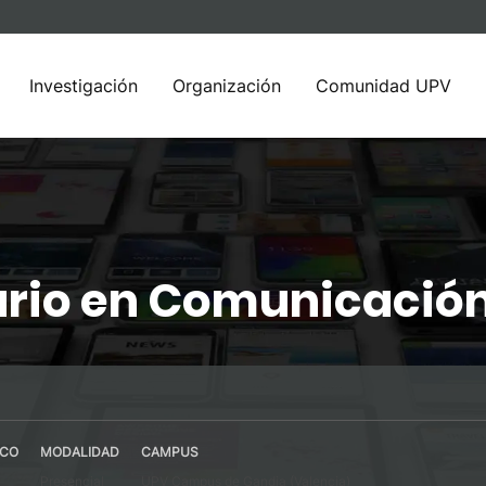
Investigación
Organización
Comunidad UPV
ario en Comunicació
ICO
MODALIDAD
CAMPUS
Presencial
UPV Campus de Gandia (Valencia)