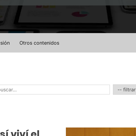
sión
Otros contenidos
í viví el