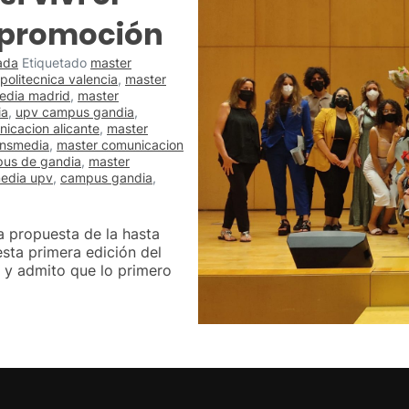
 promoción
ada
Etiquetado
master
politecnica valencia
,
master
edia madrid
,
master
ia
,
upv campus gandia
,
icacion alicante
,
master
ansmedia
,
master comunicacion
us de gandia
,
master
media upv
,
campus gandia
,
a propuesta de la hasta
sta primera edición del
 y admito que lo primero