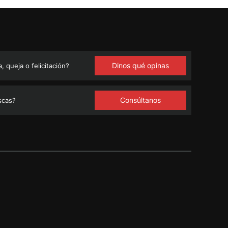
Dinos qué opinas
 queja o felicitación?
Consúltanos
scas?