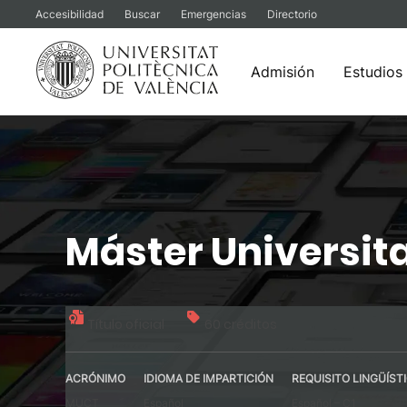
Accesibilidad
Buscar
Emergencias
Directorio
Admisión
Estudios
Saltar
al
contenido
Máster Universit
Título oficial
60 créditos
ACRÓNIMO
IDIOMA DE IMPARTICIÓN
REQUISITO LINGÜÍST
MUCT
Español
Español – C1