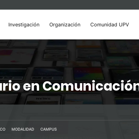
Investigación
Organización
Comunidad UPV
ario en Comunicació
ICO
MODALIDAD
CAMPUS
Presencial
UPV Campus de Gandia (Valencia)