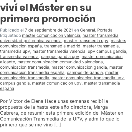
viví el Máster en su
primera promoción
Publicado el
7 de septiembre de 2021
en
General
,
Portada
Etiquetado
master comunicacion valencia
,
master transmedia
universidad politecnica valencia
,
master transmedia upv
,
masters
comunicacion españa
,
transmedia madrid
,
master transmedia
,
transmedia upv
,
master transmedia valencia
,
upv campus gandia
,
transmedia valencia
,
campus gandia upv
,
master comunicacion
alicante
,
master comunicacion comunidad valenciana
,
comunicacion transmedia
,
master comunicacion gandia
,
master
comunicacion transmedia españa
,
campus de gandia
,
master
comunicación transmedia
,
master comunicacion transmedia upv
,
campus gandia
,
master comunicacion upv
,
master transmedia
españa
Por Víctor de Elena Hace unas semanas recibí la
propuesta de la hasta este año directora, Marga
Cabrera, de resumir esta primera edición del Máster en
Comunicación Transmedia de la UPV, y admito que lo
primero que se me vino […]