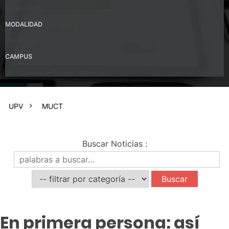
Español – C1
MODALIDAD
Presencial
CAMPUS
UPV Campus de Gandia (Valencia)
UPV
MUCT
Buscar Noticias
:
En primera persona: así