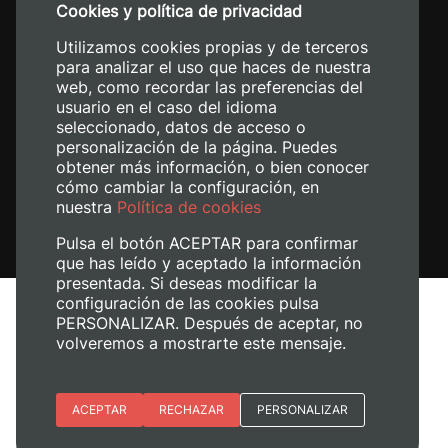
Cookies y política de privacidad
+34 620 04 00 50
Utilizamos cookies propias y de terceros
para analizar el uso que haces de nuestra
web, como recordar las preferencias del
usuario en el caso del idioma
seleccionado, datos de acceso o
personalización de la página. Puedes
obtener más información, o bien conocer
cómo cambiar la configuración, en
nuestra
Política de cookies
Pulsa el botón ACEPTAR para confirmar
que has leído y aceptado la información
presentada. Si deseas modificar la
configuración de las cookies pulsa
Aviso legal
PERSONALIZAR. Después de aceptar, no
Política de cookies
volveremos a mostrarte este mensaje.
Política de privacidad
Gestionar cookies
Esenciales
ACEPTAR
RECHAZAR
PERSONALIZAR
+ Info
© 2026
Universitat Politècnica de València
Preferencias del sitio (idioma)