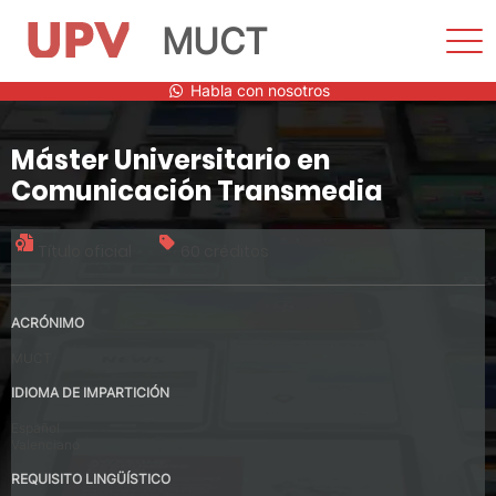
MUCT
Most
men
Saltar
Habla con nosotros
al
contenido
Máster Universitario en
Comunicación Transmedia
Título oficial
60 créditos
ACRÓNIMO
MUCT
IDIOMA DE IMPARTICIÓN
Español
Valenciano
REQUISITO LINGÜÍSTICO