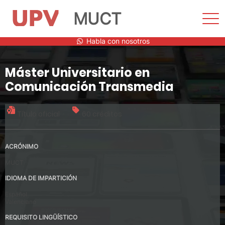
MUCT
Most
men
Saltar
Habla con nosotros
al
contenido
Máster Universitario en
Comunicación Transmedia
Título oficial
60 créditos
ACRÓNIMO
MUCT
IDIOMA DE IMPARTICIÓN
Español
Valenciano
REQUISITO LINGÜÍSTICO