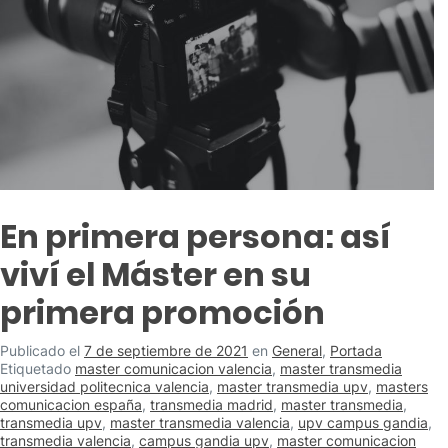
En primera persona: así
viví el Máster en su
primera promoción
Publicado el
7 de septiembre de 2021
en
General
,
Portada
Etiquetado
master comunicacion valencia
,
master transmedia
universidad politecnica valencia
,
master transmedia upv
,
masters
comunicacion españa
,
transmedia madrid
,
master transmedia
,
transmedia upv
,
master transmedia valencia
,
upv campus gandia
,
transmedia valencia
,
campus gandia upv
,
master comunicacion