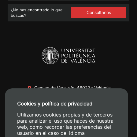
¿No has encontrado lo que
Consúltanos
buscas?
Camino de Vera, s/n. 46022 - València
+34 96 387 70 00
Cookies y política de privacidad
+34 620 04 00 50
Utilizamos cookies propias y de terceros
para analizar el uso que haces de nuestra
web, como recordar las preferencias del
usuario en el caso del idioma