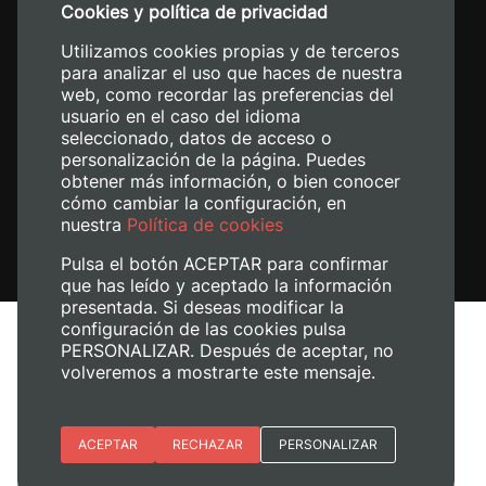
Cookies y política de privacidad
+34 620 04 00 50
Utilizamos cookies propias y de terceros
para analizar el uso que haces de nuestra
web, como recordar las preferencias del
usuario en el caso del idioma
seleccionado, datos de acceso o
personalización de la página. Puedes
obtener más información, o bien conocer
cómo cambiar la configuración, en
nuestra
Política de cookies
Pulsa el botón ACEPTAR para confirmar
que has leído y aceptado la información
presentada. Si deseas modificar la
configuración de las cookies pulsa
Aviso legal
PERSONALIZAR. Después de aceptar, no
Política de cookies
volveremos a mostrarte este mensaje.
Política de privacidad
Gestionar cookies
Esenciales
ACEPTAR
RECHAZAR
PERSONALIZAR
+ Info
© 2026
Universitat Politècnica de València
Preferencias del sitio (idioma)