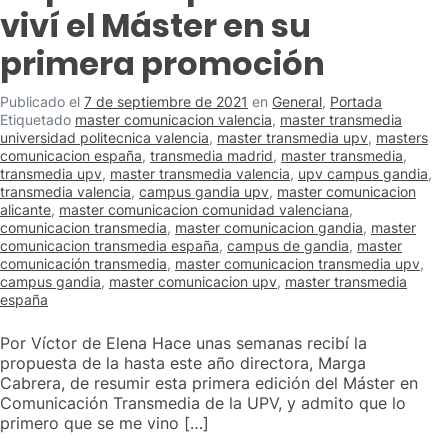
viví el Máster en su
primera promoción
Publicado el
7 de septiembre de 2021
en
General
,
Portada
Etiquetado
master comunicacion valencia
,
master transmedia
universidad politecnica valencia
,
master transmedia upv
,
masters
comunicacion españa
,
transmedia madrid
,
master transmedia
,
transmedia upv
,
master transmedia valencia
,
upv campus gandia
,
transmedia valencia
,
campus gandia upv
,
master comunicacion
alicante
,
master comunicacion comunidad valenciana
,
comunicacion transmedia
,
master comunicacion gandia
,
master
comunicacion transmedia españa
,
campus de gandia
,
master
comunicación transmedia
,
master comunicacion transmedia upv
,
campus gandia
,
master comunicacion upv
,
master transmedia
españa
Por Víctor de Elena Hace unas semanas recibí la
propuesta de la hasta este año directora, Marga
Cabrera, de resumir esta primera edición del Máster en
Comunicación Transmedia de la UPV, y admito que lo
primero que se me vino […]