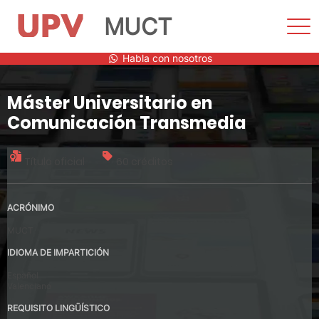
MUCT
Most
men
Saltar
Habla con nosotros
al
contenido
Máster Universitario en
Comunicación Transmedia
Título oficial
60 créditos
ACRÓNIMO
MUCT
IDIOMA DE IMPARTICIÓN
Español
Valenciano
REQUISITO LINGÜÍSTICO