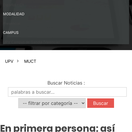
Español – C1
MODALIDAD
Presencial
CAMPUS
UPV Campus de Gandia (Valencia)
UPV
MUCT
Buscar Noticias
:
En primera persona: así