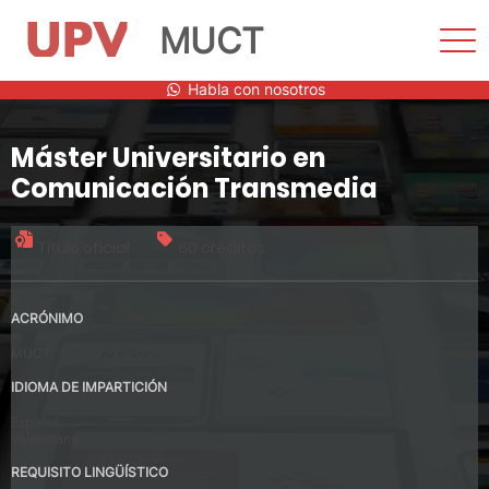
MUCT
Most
men
Saltar
Habla con nosotros
al
contenido
Máster Universitario en
Comunicación Transmedia
Título oficial
60 créditos
ACRÓNIMO
MUCT
IDIOMA DE IMPARTICIÓN
Español
Valenciano
REQUISITO LINGÜÍSTICO