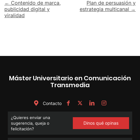
Navegación
← Contenido de marca,
Plan de persuasión y
publicidad digital y
estrategia multicanal →
de
viralidad
entradas
Máster Universitario en Comunicación
Transmedia
Contacto
¿Quieres enviar una
Dinos qué opinas
sugerencia, queja o
felicitación?