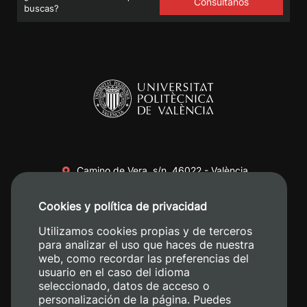
Consúltanos
buscas?
Camino de Vera, s/n. 46022 - València
+34 96 387 70 00
Cookies y política de privacidad
+34 620 04 00 50
Utilizamos cookies propias y de terceros
para analizar el uso que haces de nuestra
web, como recordar las preferencias del
usuario en el caso del idioma
seleccionado, datos de acceso o
personalización de la página. Puedes