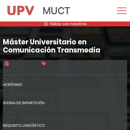
MUCT
Most
men
Saltar
Habla con nosotros
al
contenido
Máster Universitario en
Comunicación Transmedia
Título oficial
60 créditos
ACRÓNIMO
MUCT
IDIOMA DE IMPARTICIÓN
Español
Valenciano
REQUISITO LINGÜÍSTICO