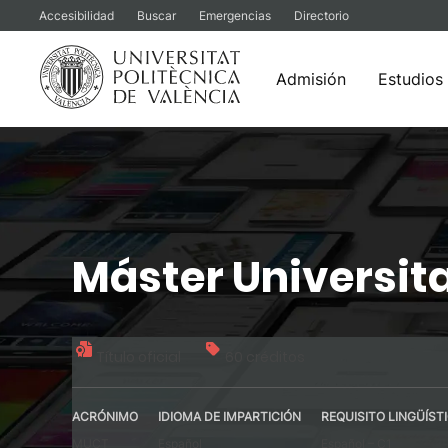
Accesibilidad
Buscar
Emergencias
Directorio
Admisión
Estudios
Saltar
al
contenido
Máster Universit
Título oficial
60 créditos
ACRÓNIMO
IDIOMA DE IMPARTICIÓN
REQUISITO LINGÜÍST
MUCT
Español
Español – C1