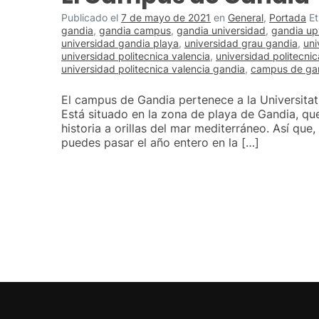
Publicado el
7 de mayo de 2021
en
General
,
Portada
E
gandia
,
gandia campus
,
gandia universidad
,
gandia up
universidad gandia playa
,
universidad grau gandia
,
uni
universidad politecnica valencia
,
universidad politecni
universidad politecnica valencia gandia
,
campus de ga
El campus de Gandia pertenece a la Universitat 
Está situado en la zona de playa de Gandia, q
historia a orillas del mar mediterráneo. Así que
puedes pasar el año entero en la […]