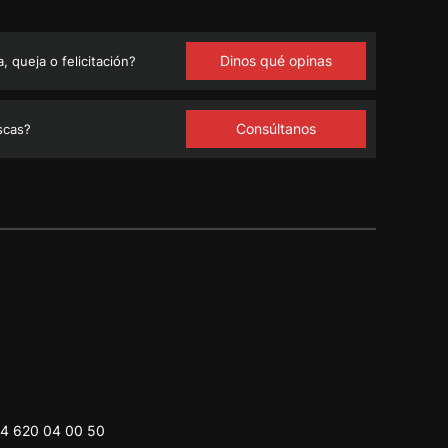
Dinos qué opinas
 queja o felicitación?
Consúltanos
scas?
4 620 04 00 50