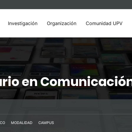
Investigación
Organización
Comunidad UPV
ario en Comunicació
ICO
MODALIDAD
CAMPUS
Presencial
UPV Campus de Gandia (Valencia)