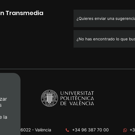
ión Transmedia
¿Quieres enviar una sugerencia,
¿No has encontrado lo que bu
zar
s
e la
era, s/n. 46022 - València
+34 96 387 70 00
+3