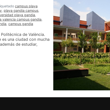
tiquetado
campus playa
v
,
playa gandia campus
,
versidad playa gandia
,
ca valencia campus gandia
,
ndia
,
campus gandia
Politècnica de València.
ue es una ciudad con mucha
, además de estudiar,