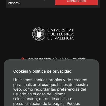
Consúltanos
buscas?
Camino de Vera, s/n. 46022 - València
+34 96 387 70 00
Cookies y política de privacidad
+34 620 04 00 50
Utilizamos cookies propias y de terceros
para analizar el uso que haces de nuestra
web, como recordar las preferencias del
usuario en el caso del idioma
seleccionado, datos de acceso o
personalización de la página. Puedes