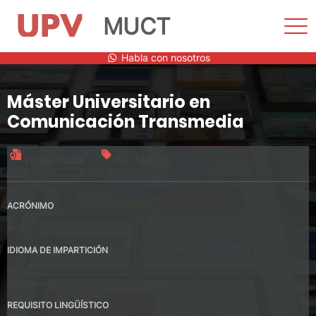
MUCT
Most
men
Saltar
Habla con nosotros
al
contenido
Máster Universitario en
Comunicación Transmedia
Título oficial
60 créditos
ACRÓNIMO
MUCT
IDIOMA DE IMPARTICIÓN
Español
Valenciano
REQUISITO LINGÜÍSTICO