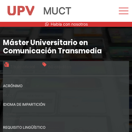
MUCT
Most
men
Saltar
Habla con nosotros
al
contenido
Máster Universitario en
Comunicación Transmedia
Título oficial
60 créditos
ACRÓNIMO
MUCT
IDIOMA DE IMPARTICIÓN
Español
Valenciano
REQUISITO LINGÜÍSTICO