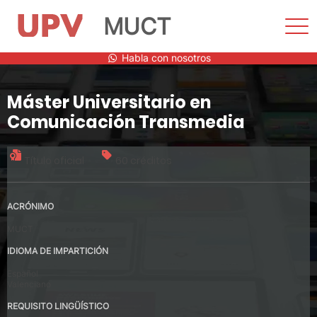
MUCT
Most
men
Saltar
Habla con nosotros
al
contenido
Máster Universitario en
Comunicación Transmedia
Título oficial
60 créditos
ACRÓNIMO
MUCT
IDIOMA DE IMPARTICIÓN
Español
Valenciano
REQUISITO LINGÜÍSTICO