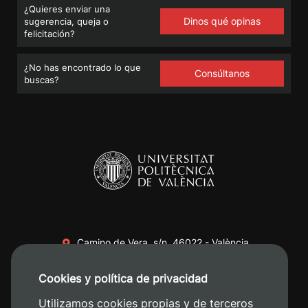
¿Quieres enviar una
Dinos qué opinas
sugerencia, queja o
felicitación?
¿No has encontrado lo que
Consúltanos
buscas?
Camino de Vera, s/n. 46022 - València
+34 96 387 70 00
Cookies y política de privacidad
+34 620 04 00 50
Utilizamos cookies propias y de terceros