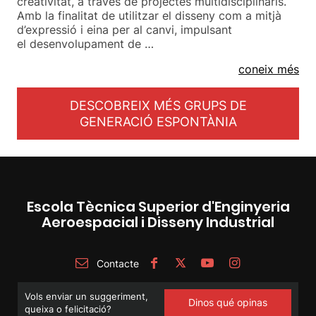
creativitat, a través de projectes multidisciplinaris.
Amb la finalitat de utilitzar el disseny com a mitjà
d’expressió i eina per al canvi, impulsant
el desenvolupament de …
coneix més
DESCOBREIX MÉS GRUPS DE
GENERACIÓ ESPONTÀNIA
Escola Tècnica Superior d'Enginyeria
Aeroespacial i Disseny Industrial
Contacte
Vols enviar un suggeriment,
Dinos qué opinas
queixa o felicitació?