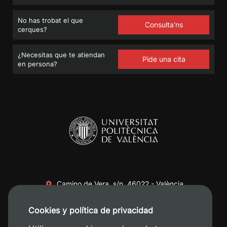
No has trobat el que
Consulta'ns
cerques?
¿Necesitas que te atiendan
Pide una cita
en persona?
Camino de Vera, s/n. 46022 - València
+34 96 387 70 00
Cookies y política de privacidad
+34 620 04 00 50