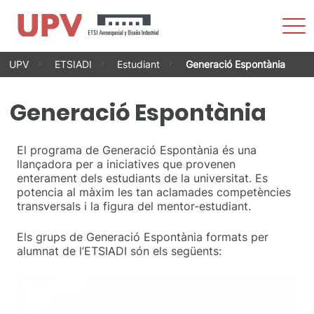
Most
men
Vés
UPV
ETSIADI
Estudiant
Generació Espontània
al
contingut
Generació Espontània
El programa de Generació Espontània és una
llançadora per a iniciatives que provenen
enterament dels estudiants de la universitat. Es
potencia al màxim les tan aclamades competències
transversals i la figura del mentor-estudiant.
Els grups de Generació Espontània formats per
alumnat de l’ETSIADI són els següents: