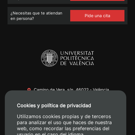
¿Necesitas que te atiendan
Pide una cita
en persona?
Camino de Vera, s/n. 46022 - València
+34 96 387 70 00
Cookies y política de privacidad
+34 620 04 00 50
Utilizamos cookies propias y de terceros
para analizar el uso que haces de nuestra
web, como recordar las preferencias del
usuario en el caso del idioma