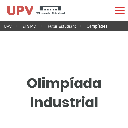
Most
men
Vés
UPV
ETSIADI
Futur Estudiant
Olimpíades
al
contingut
Olimpíada
Industrial