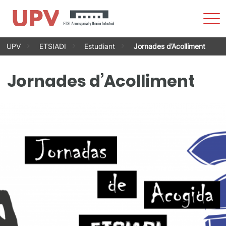
Most
men
Vés
UPV
ETSIADI
Estudiant
Jornades d’Acolliment
al
contingut
Jornades d’Acolliment