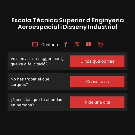
Escola Tècnica Superior d'Enginyeria
Aeroespacial i Disseny Industrial
Contacte
Vols enviar un suggeriment,
Dinos qué opinas
queixa o felicitació?
No has trobat el que
Consulta'ns
cerques?
¿Necesitas que te atiendan
Pide una cita
en persona?