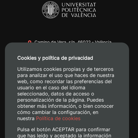
Camino de Vera, s/n. 46022 - València
+34 96 387 70 00
Cookies y política de privacidad
+34 620 04 00 50
Utilizamos cookies propias y de terceros
para analizar el uso que haces de nuestra
web, como recordar las preferencias del
usuario en el caso del idioma
seleccionado, datos de acceso o
personalización de la página. Puedes
obtener más información, o bien conocer
cómo cambiar la configuración, en
nuestra
Política de cookies
Pulsa el botón ACEPTAR para confirmar
que has leído y aceptado la información