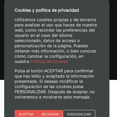
+34 96 387 70 00
Cookies y política de privacidad
+34 620 04 00 50
Utilizamos cookies propias y de terceros
para analizar el uso que haces de nuestra
web, como recordar las preferencias del
usuario en el caso del idioma
seleccionado, datos de acceso o
personalización de la página. Puedes
obtener más información, o bien conocer
cómo cambiar la configuración, en
nuestra
Política de cookies
Pulsa el botón ACEPTAR para confirmar
que has leído y aceptado la información
presentada. Si deseas modificar la
configuración de las cookies pulsa
Avís legal
PERSONALIZAR. Después de aceptar, no
Política de cookies
volveremos a mostrarte este mensaje.
Política de privacitat
Gestiona les galetes
Esenciales
ACEPTAR
RECHAZAR
PERSONALIZAR