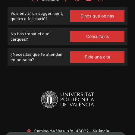
Vols enviar un suggeriment,
Dinos qué opinas
queixa o felicitació?
No has trobat el que
Consulta'ns
cerques?
¿Necesitas que te atiendan
Pide una cita
en persona?
Camino de Vera, s/n. 46022 - València