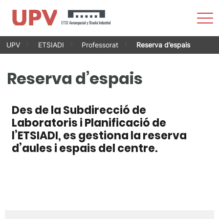
Most
men
Vés
UPV
ETSIADI
Professorat
Reserva d’espais
al
contingut
Reserva d’espais
Des de la Subdirecció de
Laboratoris i Planificació de
l’ETSIADI, es gestiona la reserva
d’aules i espais del centre.