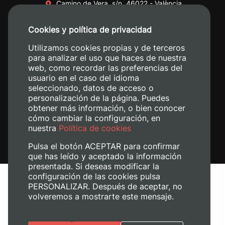
Camino de Vera, s/n. 46022 - València
+34 96 387 70 00
Cookies y política de privacidad
+34 620 04 00 50
Utilizamos cookies propias y de terceros
para analizar el uso que haces de nuestra
web, como recordar las preferencias del
usuario en el caso del idioma
seleccionado, datos de acceso o
personalización de la página. Puedes
obtener más información, o bien conocer
cómo cambiar la configuración, en
nuestra
Política de cookies
Pulsa el botón ACEPTAR para confirmar
que has leído y aceptado la información
presentada. Si deseas modificar la
configuración de las cookies pulsa
Avís legal
PERSONALIZAR. Después de aceptar, no
Política de cookies
volveremos a mostrarte este mensaje.
Política de privacitat
Gestiona les galetes