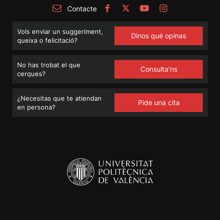
Contacte
Vols enviar un suggeriment,
Dinos qué opinas
queixa o felicitació?
No has trobat el que
Consulta'ns
cerques?
¿Necesitas que te atiendan
Pide una cita
en persona?