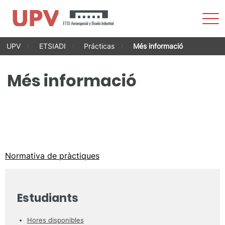
Most
men
Vés
UPV
ETSIADI
Prácticas
Més informació
al
contingut
Més informació
Normativa de pràctiques
Estudiants
Hores disponibles