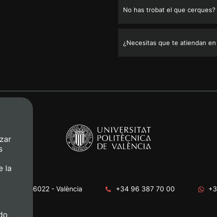
No has trobat el que cerques?
¿Necesitas que te atiendan en
zar
s
e la
era, s/n. 46022 - València
+34 96 387 70 00
+3
do