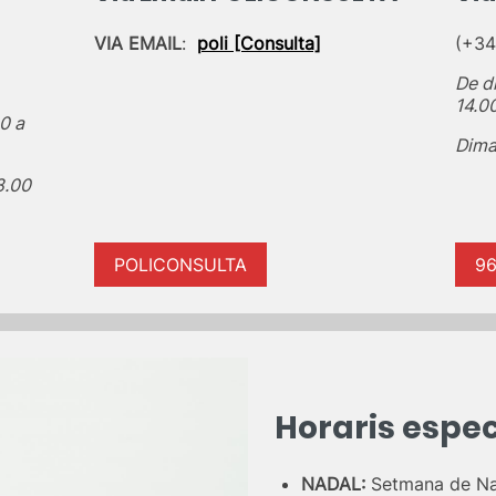
VIA EMAIL
:
poli [Consulta]
(+34
De d
14.0
30 a
Dima
8.00
POLICONSULTA
9
Horaris espec
NADAL:
Setmana de Nad