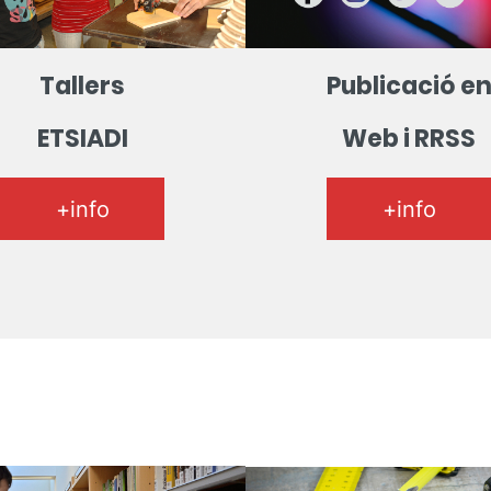
Tallers
Publicació e
ETSIADI
Web i RRSS
+info
+info