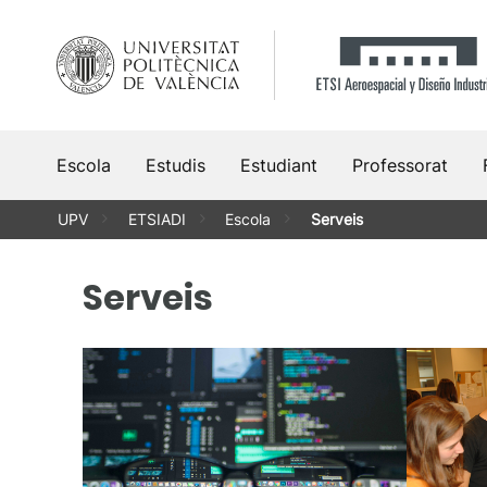
Vés
al
contingut
Escola
Estudis
Estudiant
Professorat
UPV
ETSIADI
Escola
Serveis
Serveis