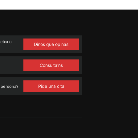
eixa o
Dinos qué opinas
Consulta'ns
Pide una cita
 persona?