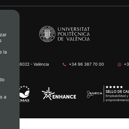
zar
s
e la
era, s/n. 46022 - València
+34 96 387 70 00
+3
do
s a