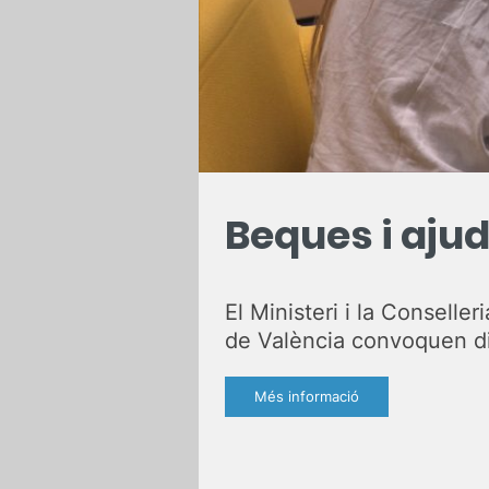
Beques i aju
El Ministeri i la Conselle
de València convoquen di
Més informació