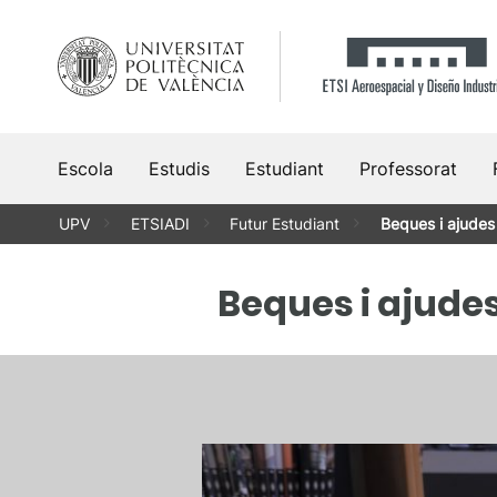
Vés
al
contingut
Escola
Estudis
Estudiant
Professorat
UPV
ETSIADI
Futur Estudiant
Beques i ajudes
Beques i ajude