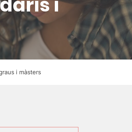
daris i
graus i màsters