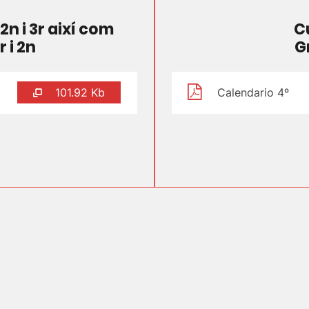
2n i 3r així com
C
 i 2n
G
101.92 Kb
Calendario 4º