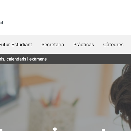
Futur Estudiant
Secretaria
Prácticas
Càtedres
ris, calendaris i exàmens