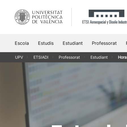
Vés
al
contingut
Escola
Estudis
Estudiant
Professorat
UPV
ETSIADI
Professorat
Estudiant
Hora