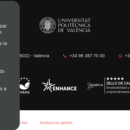
zar
s
e la
era, s/n. 46022 - València
+34 96 387 70 00
+3
do
s a
tica de privacitat
Gestiona les galetes