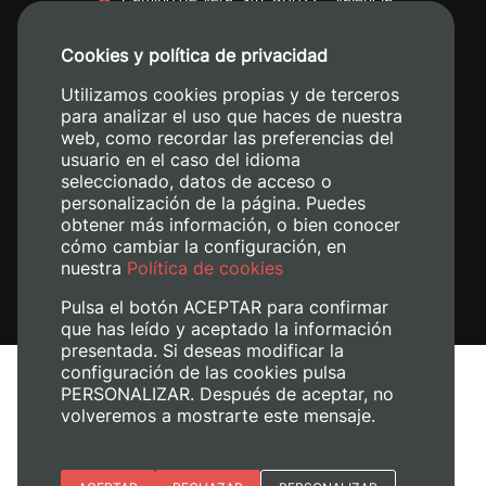
+34 96 387 70 00
Cookies y política de privacidad
+34 620 04 00 50
Utilizamos cookies propias y de terceros
para analizar el uso que haces de nuestra
web, como recordar las preferencias del
usuario en el caso del idioma
seleccionado, datos de acceso o
personalización de la página. Puedes
obtener más información, o bien conocer
cómo cambiar la configuración, en
nuestra
Política de cookies
Pulsa el botón ACEPTAR para confirmar
que has leído y aceptado la información
presentada. Si deseas modificar la
configuración de las cookies pulsa
Avís legal
PERSONALIZAR. Después de aceptar, no
Política de cookies
volveremos a mostrarte este mensaje.
Política de privacitat
Gestiona les galetes
Esenciales