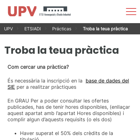
Most
men
Vés
UPV
ETSIADI
Prácticas
Troba la teua pràctica
al
contingut
Troba la teua pràctica
Com cercar una pràctica?
És necessària la inscripció en la
base de dades del
SIE
per a realitzar pràctiques
En GRAU Per a poder consultar les ofertes
publicades, has de tenir hores disponibles, (enllaçar
aquest apartat amb l’apartat Hores disponibles) i
complir algun d’aquests requisits (o els dos)
Haver superat el 50% dels crèdits de la
titulació