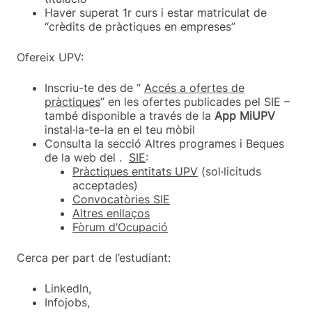
Haver superat 1r curs i estar matriculat de
“crèdits de pràctiques en empreses”
Ofereix UPV:
Inscriu-te des de “
Accés a ofertes de
pràctiques
” en les ofertes publicades pel SIE –
també disponible a través de la
App MiUPV
instal·la-te-la en el teu mòbil
Consulta la secció Altres programes i Beques
de la web del .
SIE
:
Pràctiques entitats UPV
(sol·licituds
acceptades)
Convocatòries SIE
Altres enllaços
Fòrum d’Ocupació
Cerca per part de l’estudiant:
Linkedln,
Infojobs,