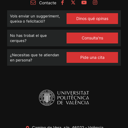
Contacte
Vols enviar un suggeriment,
Dinos qué opinas
queixa o felicitació?
No has trobat el que
Consulta'ns
cerques?
¿Necesitas que te atiendan
Pide una cita
en persona?
Camino de Vera, s/n. 46022 - València