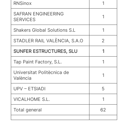
RNSinox
1
SAFRAN ENGINEERING
1
SERVICES
Shakers Global Solutions S.L
1
STADLER RAIL VALÈNCIA, S.A.O
2
SUNFER ESTRUCTURES, SLU
1
Tap Paint Factory, S.L.
1
Universitat Politècnica de
1
València
UPV – ETSIADI
5
VICALHOME S.L.
1
Total general
62