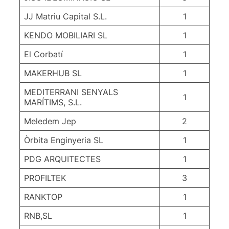
JJ Matriu Capital S.L.
1
KENDO MOBILIARI SL
1
El Corbatí
1
MAKERHUB SL
1
MEDITERRANI SENYALS
1
MARÍTIMS, S.L.
Meledem Jep
2
Òrbita Enginyeria SL
1
PDG ARQUITECTES
1
PROFILTEK
3
RANKTOP
1
RNB,SL
1