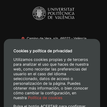
Camino de Vera, s/n. 46022 - València
+34 96 387 70 00
Cookies y política de privacidad
+34 620 04 00 50
Utilizamos cookies propias y de terceros
para analizar el uso que haces de nuestra
web, como recordar las preferencias del
usuario en el caso del idioma
seleccionado, datos de acceso o
personalización de la página. Puedes
obtener más información, o bien conocer
cómo cambiar la configuración, en
nuestra
Política de cookies
Pulsa el botón ACEPTAR para confirmar