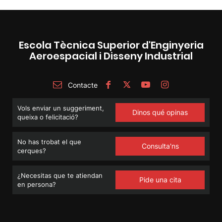
Escola Tècnica Superior d'Enginyeria
Aeroespacial i Disseny Industrial
Contacte
Vols enviar un suggeriment,
Dinos qué opinas
queixa o felicitació?
No has trobat el que
Consulta'ns
cerques?
¿Necesitas que te atiendan
Pide una cita
en persona?