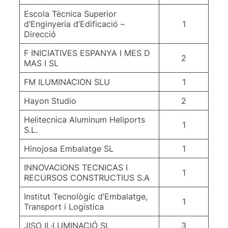
Escola Tècnica Superior
d’Enginyeria d’Edificació –
1
Direcció
F INICIATIVES ESPANYA I MES D
2
MAS I SL
FM ILUMINACION SLU
1
Hayon Studio
2
Helitecnica Aluminum Heliports
1
S.L.
Hinojosa Embalatge SL
1
INNOVACIONS TECNICAS I
1
RECURSOS CONSTRUCTIUS S.A
Institut Tecnològic d’Embalatge,
1
Transport i Logística
JISO IL·LUMINACIÓ SL
3