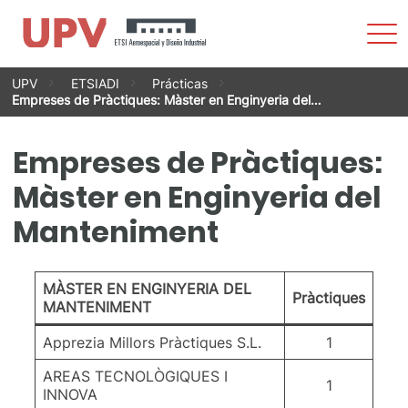
Most
men
Vés
UPV
ETSIADI
Prácticas
al
Empreses de Pràctiques: Màster en Enginyeria del…
contingut
Empreses de Pràctiques:
Màster en Enginyeria del
Manteniment
MÀSTER EN ENGINYERIA DEL
Pràctiques
MANTENIMENT
Apprezia Millors Pràctiques S.L.
1
AREAS TECNOLÒGIQUES I
1
INNOVA