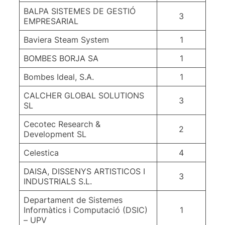
BALPA SISTEMES DE GESTIÓ
3
EMPRESARIAL
Baviera Steam System
1
BOMBES BORJA SA
1
Bombes Ideal, S.A.
1
CALCHER GLOBAL SOLUTIONS
3
SL
Cecotec Research &
2
Development SL
Celestica
4
DAISA, DISSENYS ARTISTICOS I
3
INDUSTRIALS S.L.
Departament de Sistemes
Informàtics i Computació (DSIC)
1
– UPV