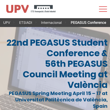
Most
men
Vés
UPV
ETSIADI
Internacional
PEGASUS Conference
al
contingut
22nd PEGASUS Student
Conference &
56th PEGASUS
Council Meeting at
València
PEGASUS Spring Meeting April 15 – 17 at
Universitat Politècnica de València,
Spain