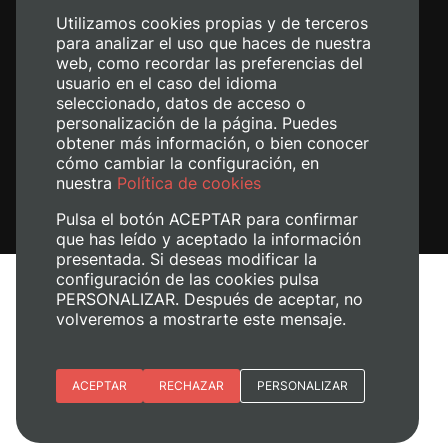
Utilizamos cookies propias y de terceros
para analizar el uso que haces de nuestra
web, como recordar las preferencias del
usuario en el caso del idioma
seleccionado, datos de acceso o
personalización de la página. Puedes
obtener más información, o bien conocer
cómo cambiar la configuración, en
nuestra
Política de cookies
Pulsa el botón ACEPTAR para confirmar
que has leído y aceptado la información
presentada. Si deseas modificar la
configuración de las cookies pulsa
Avís legal
PERSONALIZAR. Después de aceptar, no
Política de cookies
volveremos a mostrarte este mensaje.
Política de privacitat
Gestiona les galetes
Esenciales
ACEPTAR
RECHAZAR
PERSONALIZAR
© 2026
Universitat Politècnica de València
Preferencias del sitio (idioma)