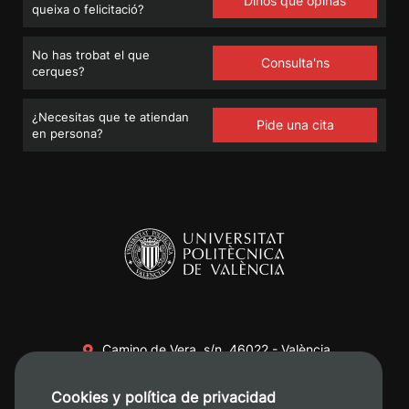
Dinos qué opinas
queixa o felicitació?
No has trobat el que
Consulta'ns
cerques?
¿Necesitas que te atiendan
Pide una cita
en persona?
Camino de Vera, s/n. 46022 - València
+34 96 387 70 00
Cookies y política de privacidad
+34 620 04 00 50