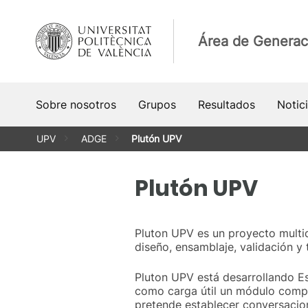
Saltar
al
Área de Generac
contenido
Sobre nosotros
Grupos
Resultados
Notic
UPV
ADGE
Plutón UPV
Plutón UPV
Pluton UPV es un proyecto multidi
diseño, ensamblaje, validación y
Pluton UPV está desarrollando Es
como carga útil un módulo comput
pretende establecer conversacion