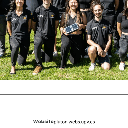
Website
pluton.webs.upv.es