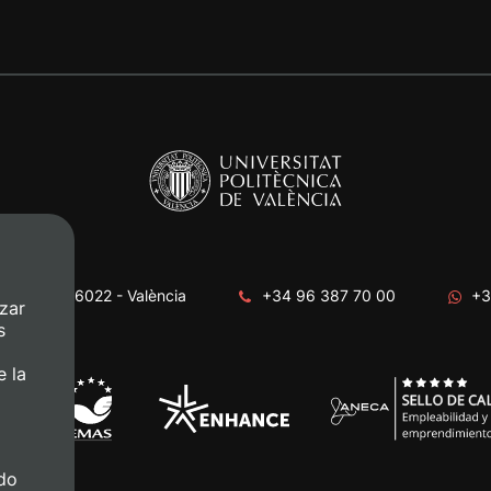
era, s/n. 46022 - València
+34 96 387 70 00
+3
zar
s
e la
do