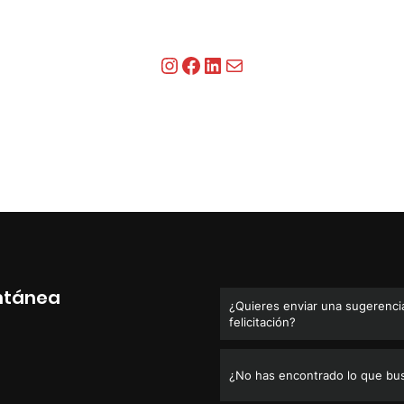
Instagram
Facebook
LinkedIn
Correo electrónico
ntánea
¿Quieres enviar una sugerencia
felicitación?
¿No has encontrado lo que bu