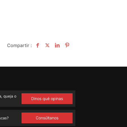
Compartir :
, queja o
Dinos qué opinas
Consúltanos
scas?