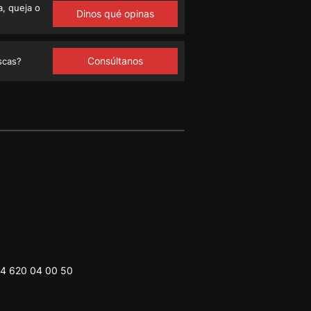
, queja o
Dinos qué opinas
Consúltanos
scas?
4 620 04 00 50