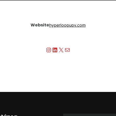
Website
hyperloopupv.com
Instagram
LinkedIn
X
Correo electrónico