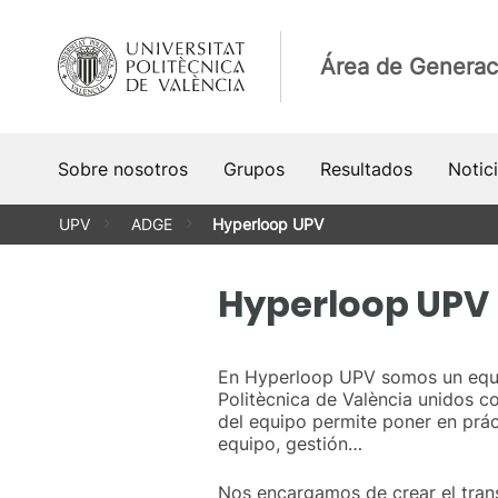
Saltar
al
Área de Generac
contenido
Sobre nosotros
Grupos
Resultados
Notic
UPV
ADGE
Hyperloop UPV
Hyperloop UPV
En Hyperloop UPV somos un equipo
Politècnica de València unidos c
del equipo permite poner en práct
equipo, gestión…
Nos encargamos de crear el trans