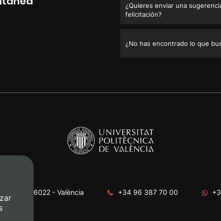
ntánea
¿Quieres enviar una sugerencia
felicitación?
¿No has encontrado lo que bu
era, s/n. 46022 - València
+34 96 387 70 00
+3
zar
s