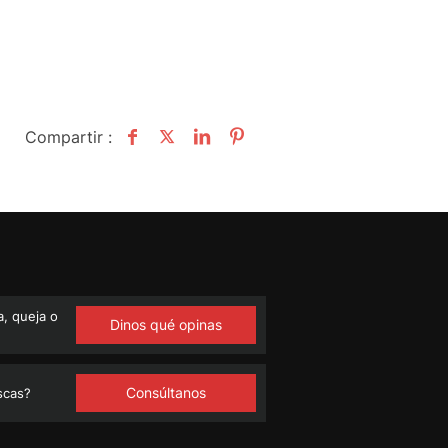
Compartir :
, queja o
Dinos qué opinas
Consúltanos
scas?