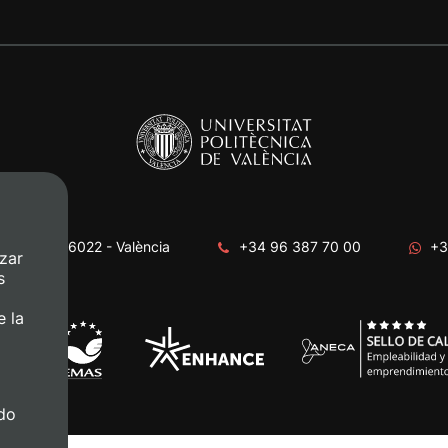
era, s/n. 46022 - València
+34 96 387 70 00
+3
zar
s
e la
do