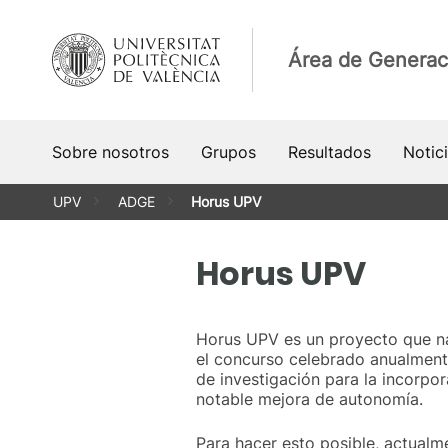
Saltar
al
Área de Generac
contenido
Sobre nosotros
Grupos
Resultados
Notic
UPV
ADGE
Horus UPV
Horus UPV
Horus UPV es un proyecto que nac
el concurso celebrado anualmen
de investigación para la incorpo
notable mejora de autonomía.
Para hacer esto posible, actualm