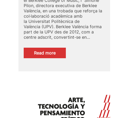
el Berklee College of Music, i Simone
Pilon, directora executiva de Berklee
València, en una trobada que reforça la
col·laboració acadèmica amb
la Universitat Politècnica de
València (UPV). Berklee València forma
part de la UPV des de 2012, com a
centre adscrit, convertint-se en…
:
Read more
Visita
institucional:
Berklee
en
la
Facultat
de
BBAA