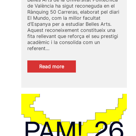
de València ha sigut reconeguda en el
Rànquing 50 Carreras, elaborat pel diari
El Mundo, com la millor facultat
d’Espanya per a estudiar Belles Arts.
Aquest reconeixement constitueix una
fita rellevant que reforça el seu prestigi
acadèmic i la consolida com un
referent…
:
Read more
La
millor
Facultat
per
a
estudiar
Belles
Arts