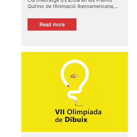
Quirino de l’Animació Iberoamericana,…
:
Read more
Premis
Quirino:
Balada
de
peixos
i
ocells