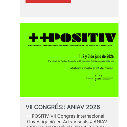
Jornades
8M
/
Art,
tecnologia
i
pensament
crític
VII CONGRÉS:: ANIAV 2026
++POSITIV VII Congrés Internacional
d’Investigació en Arts Visuals :: ANIAV