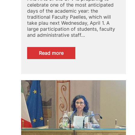
celebrate one of the most anticipated
days of the academic year: the
traditional Faculty Paelles, which will
take plau next Wednesday, April 1. A
large participation of students, faculty
and administrative staff…
:
Read more
The
Faculty
of
Fine
Arts
celebrates
its
most
festive
day