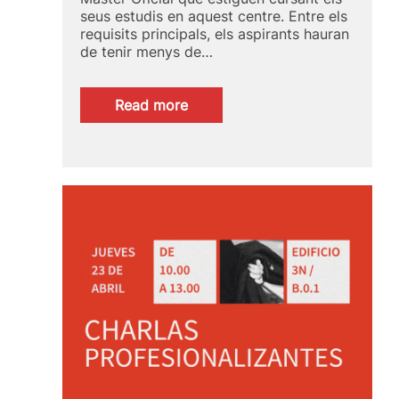
seus estudis en aquest centre. Entre els
requisits principals, els aspirants hauran
de tenir menys de…
:
Read more
Convocatòria
de
beca
per
a
estudiants
de
Belles
Arts
en
la
UPV