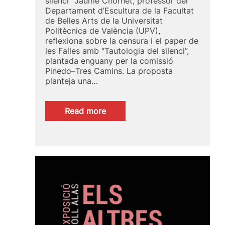
silenci” Jaume Chornet, professor del
Departament d’Escultura de la Facultat
de Belles Arts de la Universitat
Politècnica de València (UPV),
reflexiona sobre la censura i el paper de
les Falles amb “Tautologia del silenci”,
plantada enguany per la comissió
Pinedo–Tres Camins. La proposta
planteja una…
:
Read more
Els
altres
Falles,
també
són
possibles