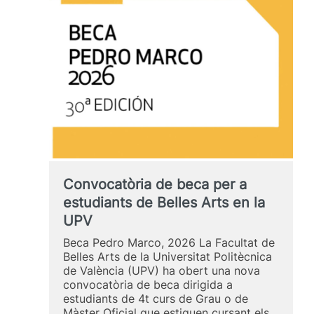
300
assistents
en
la
Facultat
de
Belles
Arts
Convocatòria de beca per a
estudiants de Belles Arts en la
UPV
Beca Pedro Marco, 2026 La Facultat de
Belles Arts de la Universitat Politècnica
de València (UPV) ha obert una nova
convocatòria de beca dirigida a
estudiants de 4t curs de Grau o de
Màster Oficial que estiguen cursant els