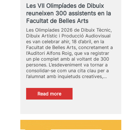
Les VII Olimpíades de Dibuix
reuneixen 300 assistents en la
Facultat de Belles Arts
Les Olimpíades 2026 de Dibuix Tècnic,
Dibuix Artístic i Producció Audiovisual
es van celebrar ahir, 18 d’abril, en la
Facultat de Belles Arts, concretament a
l’Auditori Alfons Roig, que va registrar
un ple complet amb al voltant de 300
persones. L’esdeveniment va tornar a
consolidar-se com una cita clau per a
l’alumnat amb inquietuds creatives,…
:
Read more
Les
VII
Olimpíades
de
Dibuix
reuneixen