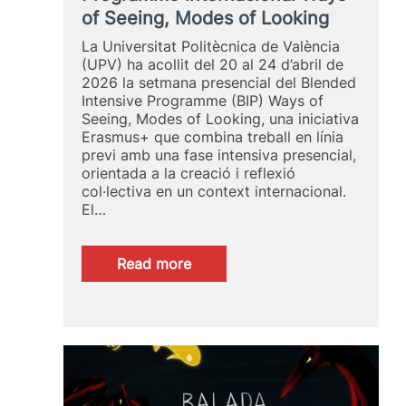
of Seeing, Modes of Looking
La Universitat Politècnica de València
(UPV) ha acollit del 20 al 24 d’abril de
2026 la setmana presencial del Blended
Intensive Programme (BIP) Ways of
Seeing, Modes of Looking, una iniciativa
Erasmus+ que combina treball en línia
previ amb una fase intensiva presencial,
orientada a la creació i reflexió
col·lectiva en un context internacional.
El…
:
Read more
La
UPV
acull
la
setmana
presencial
del