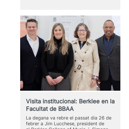
altres
llibres/
Los
otros
libros
Visita institucional: Berklee en la
Facultat de BBAA
La degana va rebre el passat dia 26 de
febrer a Jim Lucchese, president de