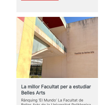
POLINIZADOS
2026
–
XXI
Trobada
d’Art
Urbà
La millor Facultat per a estudiar
Belles Arts
Rànquing ‘El Mundo’ La Facultat de
Belles Arts de la Universitat Politècnica