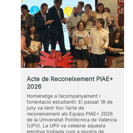
Fundació
Victoria
Cano
ja
té
guanyadors
Acte de Reconeixement PIAE+
2026
Homenatge a l’acompanyament i
l’orientació estudiantil. El passat 18 de
juny va tenir lloc l’acte de
reconeixement als Equips PIAE+ 2026
de la Universitat Politècnica de València
(UPV). La UPV va celebrar aquesta
emotiva trobada com a mostra de