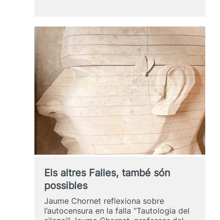
Bosch
representa
a
la
Facultat
de
BBAA
de
la
UPV
al
Senat
italià
Els altres Falles, també són
possibles
Jaume Chornet reflexiona sobre
l’autocensura en la falla “Tautologia del