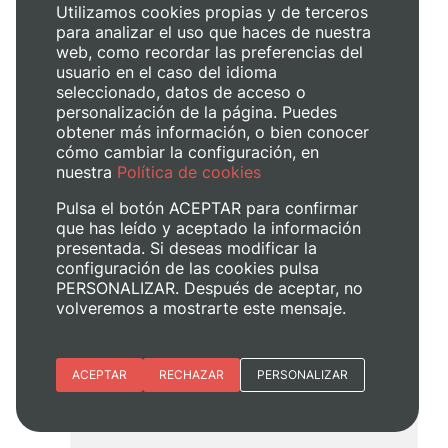
Utilizamos cookies propias y de terceros
para analizar el uso que haces de nuestra
web, como recordar las preferencias del
usuario en el caso del idioma
seleccionado, datos de acceso o
personalización de la página. Puedes
Exposició col·lectiva T47
obtener más información, o bien conocer
cómo cambiar la configuración, en
Aquest dijous 5 de març a les 14.00 h.
nuestra
Política de cookies
s’inaugura l’exposició col·lectiva T47, en
l’Espai Multidisciplinari T4, Facultat de
Pulsa el botón ACEPTAR para confirmar
Belles Arts, Universitat Politècnica de
que has leído y aceptado la información
València. La mostra estarà oberta al
presentada. Si deseas modificar la
públic fins a les 19.00 h del mateix dia,
configuración de las cookies pulsa
on s’exposaran obres de 47 artistes
PERSONALIZAR. Después de aceptar, no
emergents. Comissariada per Luciana
volveremos a mostrarte este mensaje.
Brito, Presidenta de la Fundació BRITO,
totes les…
Esenciales
ACEPTAR
RECHAZAR
PERSONALIZAR
:
Read more
Preferencias del sitio (idioma)
Exposició
col·lectiva T47
Analítica