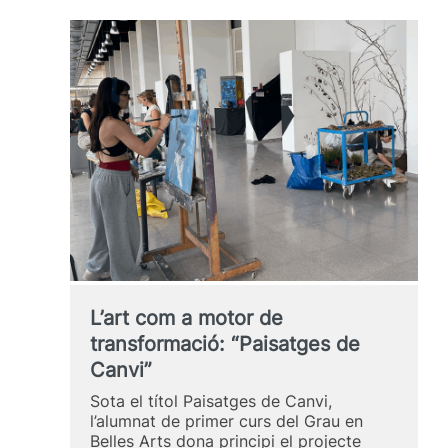
de
Belles
Arts
reconeguts
en
els
Premis
ADCV
2026
L’art com a motor de
transformació: “Paisatges de
Canvi”
Sota el títol Paisatges de Canvi,
l’alumnat de primer curs del Grau en
Belles Arts dona principi el projecte