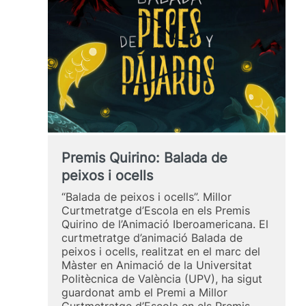
Blended
Intensive
Programme
internacional
Ways
of
Seeing,
Modes
of
Looking
Premis Quirino: Balada de
peixos i ocells
“Balada de peixos i ocells”. Millor
Curtmetratge d’Escola en els Premis
Quirino de l’Animació Iberoamericana. El
curtmetratge d’animació Balada de
peixos i ocells, realitzat en el marc del
Màster en Animació de la Universitat
Politècnica de València (UPV), ha sigut
guardonat amb el Premi a Millor
Curtmetratge d’Escola en els Premis