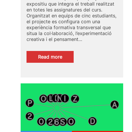
expositiu que integra el treball realitzat
en totes les assignatures del curs.
Organitzat en equips de cinc estudiants,
el projecte es configura com una
experiència formativa transversal que
situa la col·laboració, l’experimentació
creativa i el pensament…
:
Read more
L’art
com
a
motor
de
transformació:
“Paisatges
de
Canvi”