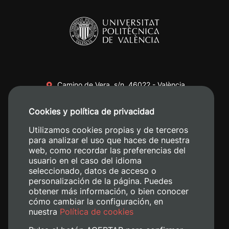
Camino de Vera, s/n. 46022 - València
+34 96 387 70 00
Cookies y política de privacidad
+34 620 04 00 50
Utilizamos cookies propias y de terceros
para analizar el uso que haces de nuestra
web, como recordar las preferencias del
usuario en el caso del idioma
seleccionado, datos de acceso o
personalización de la página. Puedes
obtener más información, o bien conocer
cómo cambiar la configuración, en
nuestra
Política de cookies