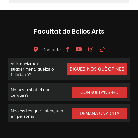
Facultat de Belles Arts
Contacte
Vols enviar un
DIGUES-NOS QUÈ OPINES
suggeriment, queixa o
felicitació?
No has trobat el que
CONSULTA'NS-HO
cerques?
Necessites que t'atenguen
DEMANA UNA CITA
en persona?