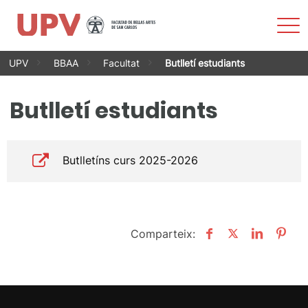
Most
men
Vés
UPV
BBAA
Facultat
Butlletí estudiants
al
contingut
Butlletí estudiants
Butlletíns curs 2025-2026
Comparteix: