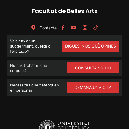
Facultat de Belles Arts
Contacte
Vols enviar un
DIGUES-NOS QUÈ OPINES
suggeriment, queixa o
felicitació?
No has trobat el que
CONSULTA'NS-HO
cerques?
Necessites que t'atenguen
DEMANA UNA CITA
en persona?