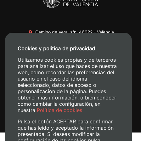
Camino de Vera, s/n. 46022 - València
+34 96 387 70 00
Cookies y política de privacidad
+34 620 04 00 50
Utilizamos cookies propias y de terceros
para analizar el uso que haces de nuestra
web, como recordar las preferencias del
usuario en el caso del idioma
seleccionado, datos de acceso o
personalización de la página. Puedes
obtener más información, o bien conocer
cómo cambiar la configuración, en
nuestra
Política de cookies
Pulsa el botón ACEPTAR para confirmar
que has leído y aceptado la información
presentada. Si deseas modificar la
configuración de las cookies pulsa