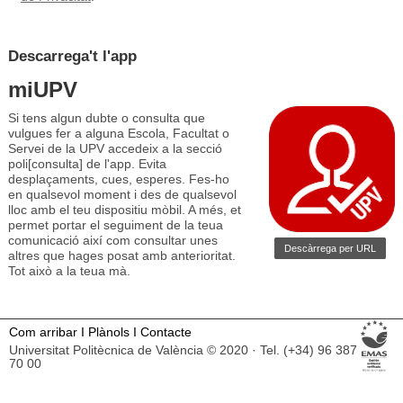
Descarrega't l'app
miUPV
Si tens algun dubte o consulta que
vulgues fer a alguna Escola, Facultat o
Servei de la UPV accedeix a la secció
poli[consulta] de l'app. Evita
desplaçaments, cues, esperes. Fes-ho
en qualsevol moment i des de qualsevol
lloc amb el teu dispositiu mòbil. A més, et
permet portar el seguiment de la teua
comunicació així com consultar unes
Descàrrega per URL
altres que hages posat amb anterioritat.
Tot això a la teua mà.
Com arribar
I
Plànols
I
Contacte
Universitat Politècnica de València © 2020 · Tel. (+34) 96 387
70 00