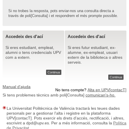
Si no trobes la resposta, pots enviar-nos una consulta directa a
través de poli[Consulta] i et respondrem el més prompte possible.
Accedeix des d'ací
Accedeix des d'ací
Si eres estudiant, empleat,
Si eres futur estudiant, ex-
alumni o tens credencials UPV
alumne, ex-empleat, usuari
com a extern.
extern de la biblioteca o altres
serveis.
Continua
Continua
Manual d'ajuda
No tens compte?
Alta en UPV[contacT]
Si tens problemes tècnics amb poli[Consulta]
comunican's-ho.
La Universitat Politècnica de València tractarà les teues dades
personals per a gestionar l'alta i registre en la plataforma
UPV[contacT]. Pots exercir els drets d'accés, rectificació, i altres,
escrivint a dpd@upv.es. Per a més informació, consulta la
Política
de Privacitat
.