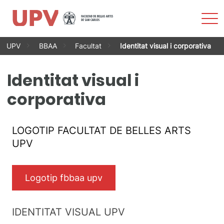
Most
men
Vés
UPV
BBAA
Facultat
Identitat visual i corporativa
al
contingut
Identitat visual i
corporativa
LOGOTIP FACULTAT DE BELLES ARTS
UPV
Logotip fbbaa upv
IDENTITAT VISUAL UPV