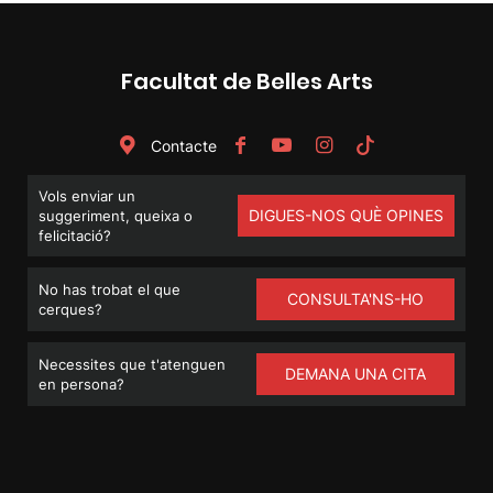
Facultat de Belles Arts
Contacte
Vols enviar un
DIGUES-NOS QUÈ OPINES
suggeriment, queixa o
felicitació?
No has trobat el que
CONSULTA'NS-HO
cerques?
Necessites que t'atenguen
DEMANA UNA CITA
en persona?