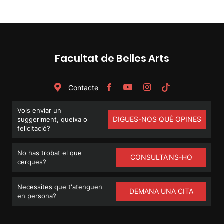
Facultat de Belles Arts
Contacte
Vols enviar un
DIGUES-NOS QUÈ OPINES
suggeriment, queixa o
felicitació?
No has trobat el que
CONSULTA'NS-HO
cerques?
Necessites que t'atenguen
DEMANA UNA CITA
en persona?