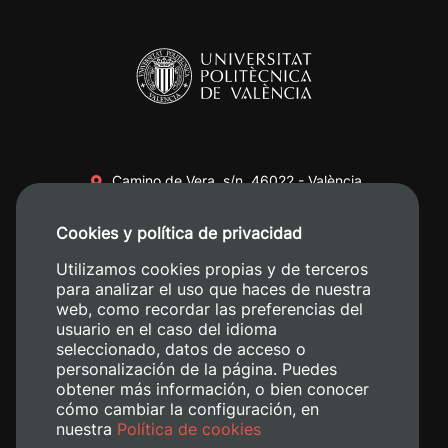
Camino de Vera, s/n. 46022 - València
+34 96 387 70 00
Cookies y política de privacidad
+34 620 04 00 50
Utilizamos cookies propias y de terceros
para analizar el uso que haces de nuestra
web, como recordar las preferencias del
usuario en el caso del idioma
seleccionado, datos de acceso o
personalización de la página. Puedes
obtener más información, o bien conocer
cómo cambiar la configuración, en
nuestra
Política de cookies