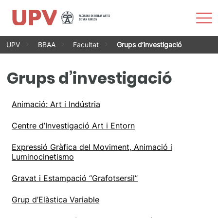
Most
men
Vés
UPV
BBAA
Facultat
Grups d’investigació
al
contingut
Grups d’investigació
Animació: Art i Indústria
Centre d’Investigació Art i Entorn
Expressió Gràfica del Moviment, Animació i
Luminocinetismo
Gravat i Estampació “Grafotsersil”
Grup d’Elàstica Variable