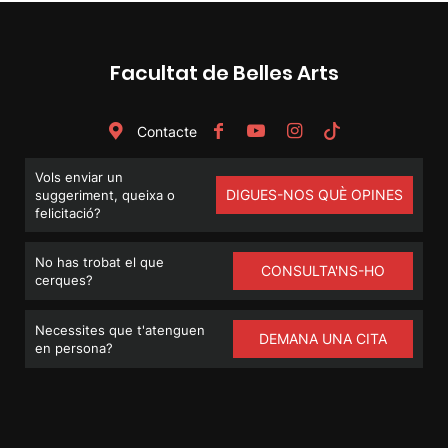
Facultat de Belles Arts
Contacte
Vols enviar un
DIGUES-NOS QUÈ OPINES
suggeriment, queixa o
felicitació?
No has trobat el que
CONSULTA'NS-HO
cerques?
Necessites que t'atenguen
DEMANA UNA CITA
en persona?