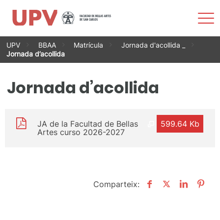
Most
men
Vés
UPV
BBAA
Matrícula
Jornada d'acollida _
al
Jornada d’acollida
contingut
Jornada d’acollida
JA de la Facultad de Bellas
599.64 Kb
Artes curso 2026-2027
Comparteix: