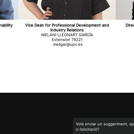
ability
Vice Dean for Professional Development and
Dire
Industry Relations
MELANI LLEONART GARCÍA
Extension 79221
mellgar@upv.es
Vols enviar un suggeriment, q
o felicitació?