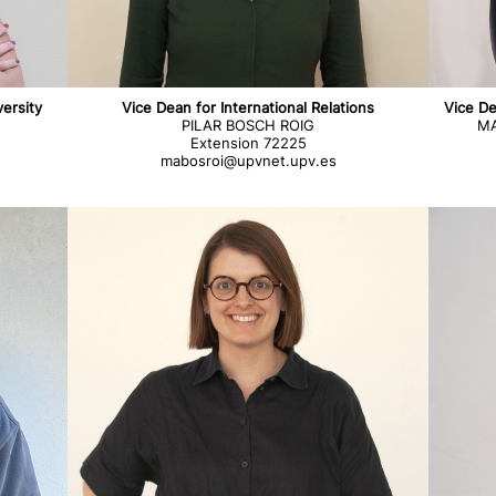
versity
Vice Dean for International Relations
Vice De
PILAR BOSCH ROIG
MA
Extension 72225
mabosroi@upvnet.upv.es