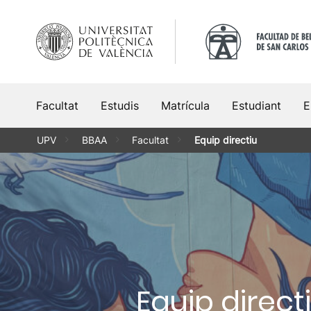
Vés
al
contingut
Facultat
Estudis
Matrícula
Estudiant
E
UPV
BBAA
Facultat
Equip directiu
Equip direct