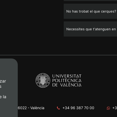
No has trobat el que cerques?
Necessites que t'atenguen en
zar
s
e la
era, s/n. 46022 - València
+34 96 387 70 00
+3