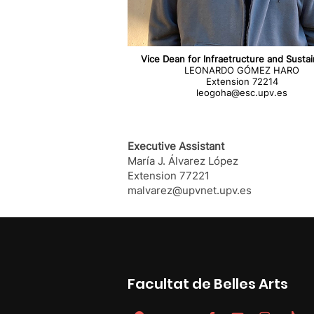
Vice Dean for Infraetructure and Sustain
LEONARDO GÓMEZ HARO
Extension 72214
leogoha@esc.upv.es
Executive Assistant
María J. Álvarez López
Extension 77221
malvarez@upvnet.upv.es
Facultat de Belles Arts