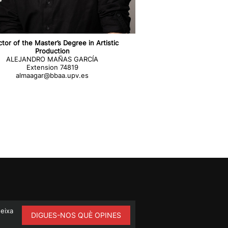
ctor of the Master’s Degree in Artistic
Production
ALEJANDRO MAÑAS GARCÍA
Extension 74819
almaagar@bbaa.upv.es
ueixa
DIGUES-NOS QUÈ OPINES