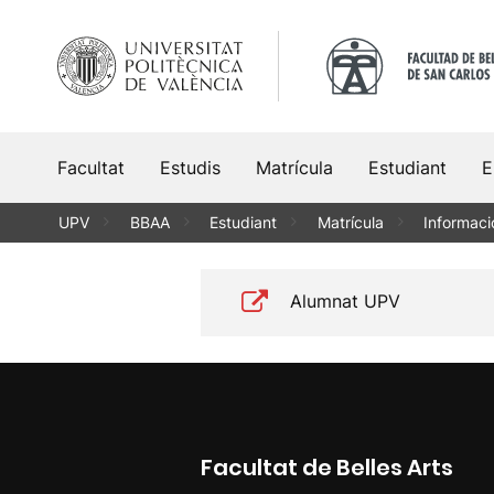
Vés
al
contingut
Facultat
Estudis
Matrícula
Estudiant
E
UPV
BBAA
Estudiant
Matrícula
Informac
Alumnat UPV
Facultat de Belles Arts