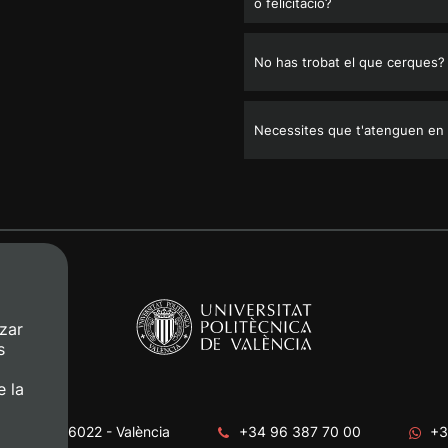
o felicitació?
No has trobat el que cerques?
Necessites que t'atenguen en
zar
s
e la
era, s/n. 46022 - València
+34 96 387 70 00
+3