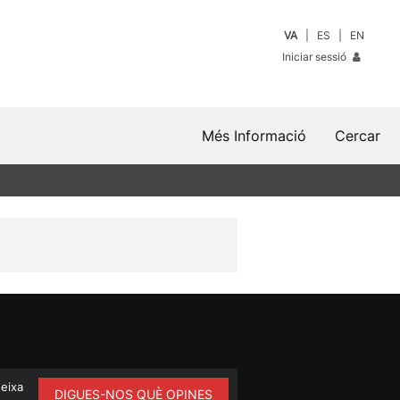
VA
ES
EN
Iniciar sessió
Més Informació
Cercar
ueixa
DIGUES-NOS QUÈ OPINES