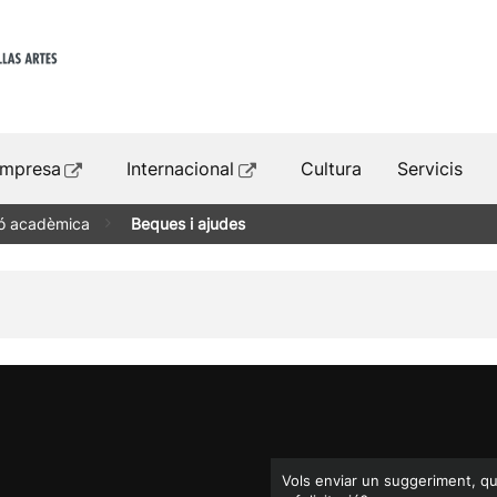
mpresa
Internacional
Cultura
Servicis
ió acadèmica
Beques i ajudes
Vols enviar un suggeriment, q