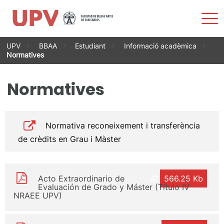
Most
men
Vés
UPV
BBAA
Estudiant
Informació acadèmica
al
Normatives
contingut
Normatives
Normativa reconeixement i transferència
de crèdits en Grau i Màster
Acto Extraordinario de
566.25 Kb
Evaluación de Grado y Máster (Título IV
NRAEE UPV)