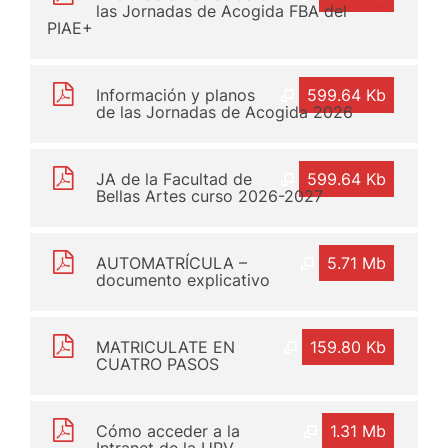
las Jornadas de Acogida FBA del
PIAE+
Información y planos
599.64 Kb
de las Jornadas de Acogida 2026
JA de la Facultad de
599.64 Kb
Bellas Artes curso 2026-2027
AUTOMATRÍCULA –
5.71 Mb
documento explicativo
MATRICULATE EN
159.80 Kb
CUATRO PASOS
Cómo acceder a la
1.31 Mb
Intranet de la UPV