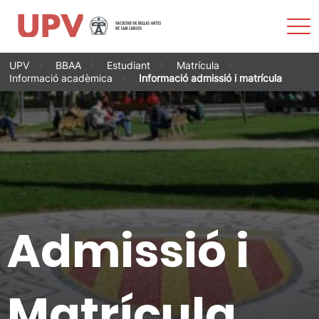
Most
men
Vés
UPV
BBAA
Estudiant
Matrícula
al
Informació acadèmica
Informació admissió i matrícula
contingut
Admissió i
Matrícula