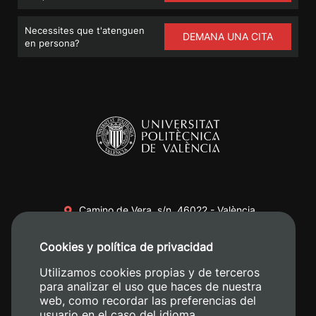
Necessites que t'atenguen
DEMANA UNA CITA
en persona?
Camino de Vera, s/n. 46022 - València
+34 96 387 70 00
Cookies y política de privacidad
+34 620 04 00 50
Utilizamos cookies propias y de terceros
para analizar el uso que haces de nuestra
web, como recordar las preferencias del
usuario en el caso del idioma