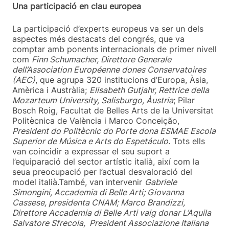
Una participació en clau europea
La participació d’experts europeus va ser un dels
aspectes més destacats del congrés, que va
comptar amb ponents internacionals de primer nivell
com
Finn Schumacher, Direttore Generale
dell’Association Européenne dones Conservatoires
(AEC)
, que agrupa 320 institucions d’Europa, Àsia,
Amèrica i Austràlia;
Elisabeth Gutjahr, Rettrice della
Mozarteum University, Salisburgo, Àustria
; Pilar
Bosch Roig, Facultat de Belles Arts de la Universitat
Politècnica de València i Marco Conceição,
President do Politècnic do Porte dona ESMAE Escola
Superior de Música e Arts do Espetáculo
. Tots ells
van coincidir a expressar el seu suport a
l’equiparació del sector artístic italià, així com la
seua preocupació per l’actual desvaloració del
model italià.També, van intervenir
Gabriele
Simongini, Accademia di Belle Arti; Giovanna
Cassese, presidenta CNAM; Marco Brandizzi,
Direttore Accademia di Belle Arti vaig donar L’Aquila
Salvatore Sfrecola, President Associazione Italiana