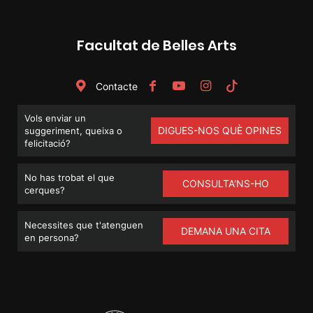
Facultat de Belles Arts
Contacte
Vols enviar un
DIGUES-NOS QUÈ OPINES
suggeriment, queixa o
felicitació?
No has trobat el que
CONSULTA'NS-HO
cerques?
Necessites que t'atenguen
DEMANA UNA CITA
en persona?