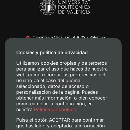
Camino de Vera, s/n. 46022 - València
+34 96 387 70 00
Cookies y política de privacidad
+34 620 04 00 50
Utilizamos cookies propias y de terceros
para analizar el uso que haces de nuestra
web, como recordar las preferencias del
usuario en el caso del idioma
seleccionado, datos de acceso o
personalización de la página. Puedes
obtener más información, o bien conocer
cómo cambiar la configuración, en
nuestra
Política de cookies
Pulsa el botón ACEPTAR para confirmar
que has leído y aceptado la información