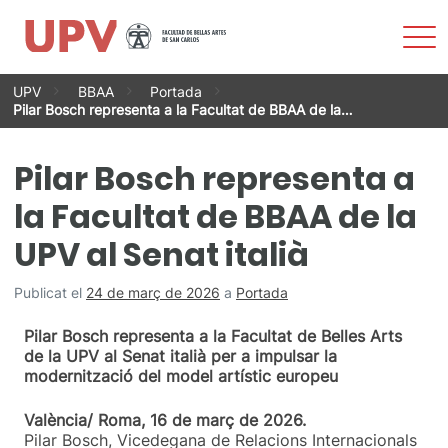
Most
men
Vés
UPV
BBAA
Portada
al
Pilar Bosch representa a la Facultat de BBAA de la…
contingut
Pilar Bosch representa a
la Facultat de BBAA de la
UPV al Senat italià
Publicat el
24 de març de 2026
a
Portada
Pilar Bosch representa a la Facultat de Belles Arts
de la UPV al Senat italià per a impulsar la
modernització del model artístic europeu
València/ Roma, 16 de març de 2026.
Pilar Bosch, Vicedegana de Relacions Internacionals