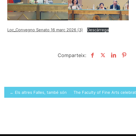
Loc_Convegno Senato 16 març 2026 (3)
Descàrrega
Comparteix:
Post
← Els altres Falles, també són possibles
The Faculty of Fine Arts celebra
navigation