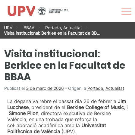
Most
men
Vés
UPV
BBAA
Portada
,
Actualitat
al
Visita institucional: Berklee en la Facultat de BB…
contingut
Visita institucional:
Berklee en la Facultat de
BBAA
Publicat el
3 de març de 2026
-
Origen:
a
Portada
,
Actualitat
La degana va rebre el passat dia 26 de febrer a
Jim
Lucchese
, president de el
Berklee College of Music
, i
Simone Pilon
, directora executiva de Berklee
València, en una trobada que reforça la
col·laboració acadèmica amb la
Universitat
Politècnica de València
(UPV).