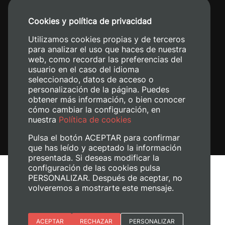
+34 96 387 70 00
Cookies y política de privacidad
+34 620 04 00 50
Utilizamos cookies propias y de terceros
para analizar el uso que haces de nuestra
web, como recordar las preferencias del
usuario en el caso del idioma
seleccionado, datos de acceso o
personalización de la página. Puedes
obtener más información, o bien conocer
cómo cambiar la configuración, en
nuestra
Política de cookies
Pulsa el botón ACEPTAR para confirmar
que has leído y aceptado la información
presentada. Si deseas modificar la
configuración de las cookies pulsa
Avís legal
PERSONALIZAR. Después de aceptar, no
volveremos a mostrarte este mensaje.
Política de cookies
Política de privacitat
Gestiona les galetes
Esenciales
ACEPTAR
RECHAZAR
PERSONALIZAR