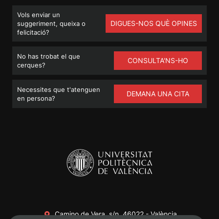
Vols enviar un
DIGUES-NOS QUÈ OPINES
suggeriment, queixa o
felicitació?
No has trobat el que
CONSULTA'NS-HO
cerques?
Necessites que t'atenguen
DEMANA UNA CITA
en persona?
Camino de Vera, s/n. 46022 - València